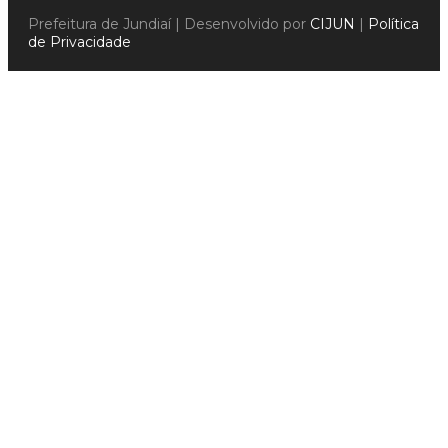
Prefeitura de Jundiaí | Desenvolvido por
CIJUN
|
Política
de Privacidade