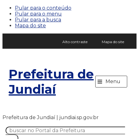
Pular para o conteúdo
Pular para o menu
Pular para a busca
Mapa do site
Alto contraste
Mapa do site
Prefeitura de
≡
Menu
Jundiaí
Prefeitura de Jundiaí | jundiai.sp.gov.br