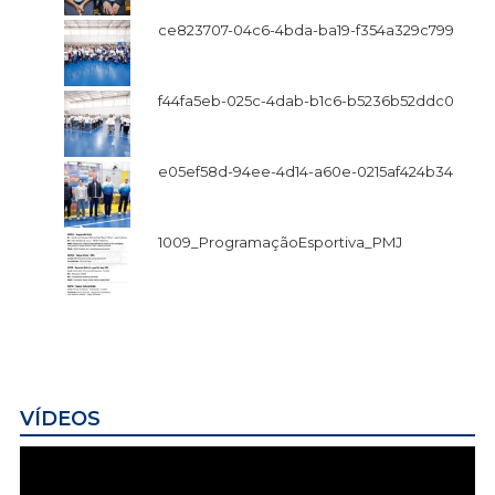
ce823707-04c6-4bda-ba19-f354a329c799
f44fa5eb-025c-4dab-b1c6-b5236b52ddc0
e05ef58d-94ee-4d14-a60e-0215af424b34
1009_ProgramaçãoEsportiva_PMJ
VÍDEOS