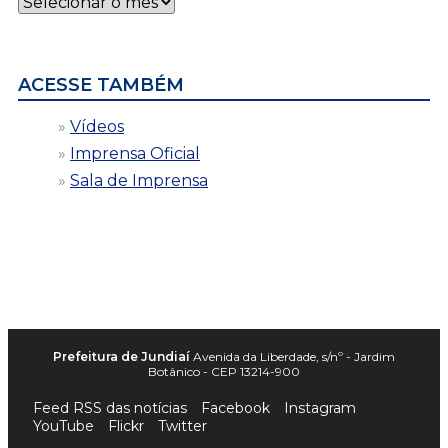
por
data
ACESSE TAMBÉM
Vídeos
Imprensa Oficial
Sala de Imprensa
Prefeitura de Jundiaí
Avenida da Liberdade, s/nº - Jardim
Botânico - CEP 13214-900
Feed RSS das notícias
Facebook
Instagram
YouTube
Flickr
Twitter