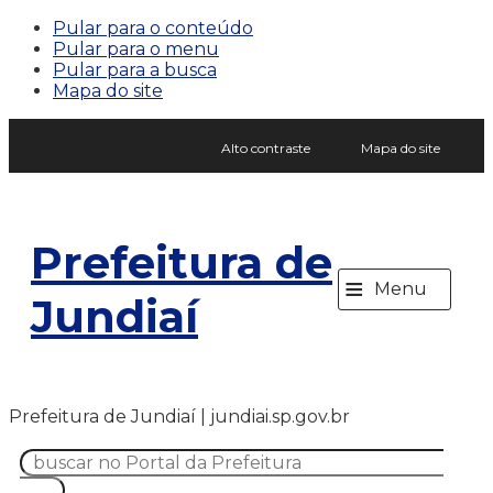
Pular para o conteúdo
Pular para o menu
Pular para a busca
Mapa do site
Alto contraste
Mapa do site
Prefeitura de
≡
Menu
Jundiaí
Prefeitura de Jundiaí | jundiai.sp.gov.br