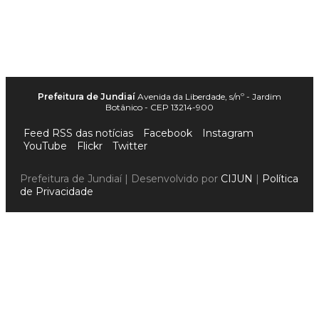
Prefeitura de Jundiaí
Avenida da Liberdade, s/nº - Jardim
Botânico - CEP 13214-900
Feed RSS das notícias
Facebook
Instagram
YouTube
Flickr
Twitter
Prefeitura de Jundiaí | Desenvolvido por
CIJUN
|
Política
de Privacidade