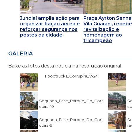
Jundiaí amplia ação para
Praça Ayrton Senna
organizar fiação aérea e
Vila Guarani, receb
reforçar segurança nos
revitalização e
postes da cidade
homenagem ao
tricampeão
GALERIA
Baixe as fotos desta notícia na resolução original
Foodtrucks_Corrupira_V-24
Segunda_Fase_Parque_Do_Corr
S
upira-10
up
Segunda_Fase_Parque_Do_Corr
Se
upira-9
ra