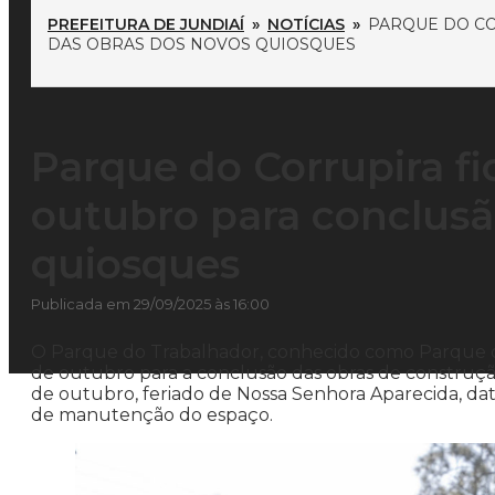
PREFEITURA DE JUNDIAÍ
»
NOTÍCIAS
»
PARQUE DO CO
DAS OBRAS DOS NOVOS QUIOSQUES
Parque do Corrupira fi
outubro para conclusã
quiosques
Publicada em 29/09/2025 às 16:00
O Parque do Trabalhador, conhecido como Parque do C
de outubro para a conclusão das obras de construçã
de outubro, feriado de Nossa Senhora Aparecida, d
de manutenção do espaço.