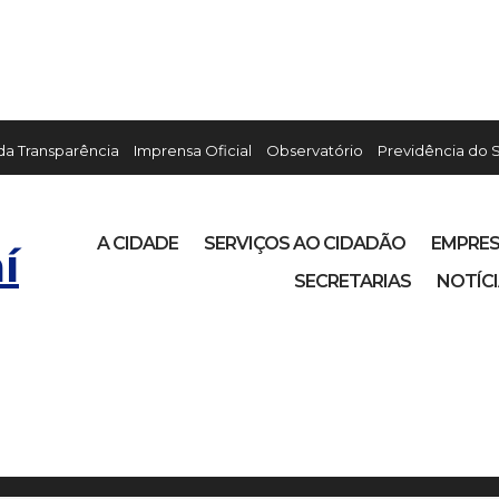
 da Transparência
Imprensa Oficial
Observatório
Previdência do 
A CIDADE
SERVIÇOS AO CIDADÃO
EMPRE
í
SECRETARIAS
NOTÍC