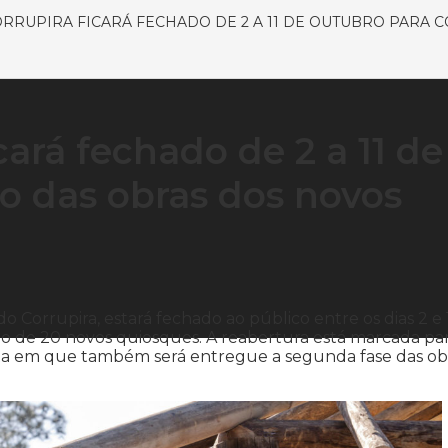
RRUPIRA FICARÁ FECHADO DE 2 A 11 DE OUTUBRO PARA 
cará fechado de 2 a 11 de
o das obras dos novos
orrupira, estará fechado ao público entre os dias 2 e 
o de 20 novos quiosques. A reabertura está marcada par
ata em que também será entregue a segunda fase das ob