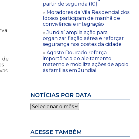
partir de segunda (10)
Moradores da Vila Residencial dos
Idosos participam de manhã de
convivência e integração
rva
Jundiaí amplia ação para
organizar fiação aérea e reforçar
segurança nos postes da cidade
Agosto Dourado reforça
importância do aleitamento
r de
materno e mobiliza ações de apoio
os
às famílias em Jundiaí
ovas
s
NOTÍCIAS POR DATA
Notícias
por
data
ACESSE TAMBÉM