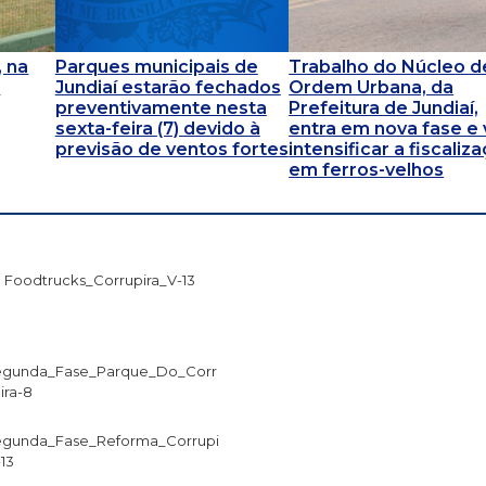
, na
Parques municipais de
Trabalho do Núcleo d
e
Jundiaí estarão fechados
Ordem Urbana, da
preventivamente nesta
Prefeitura de Jundiaí,
sexta-feira (7) devido à
entra em nova fase e 
previsão de ventos fortes
intensificar a fiscaliz
em ferros-velhos
Foodtrucks_Corrupira_V-13
egunda_Fase_Parque_Do_Corr
ira-8
gunda_Fase_Reforma_Corrupi
-13