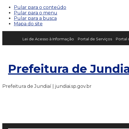
Pular para o conteúdo
Pular para o menu
Pular para a busca
Mapa do site
Lei de Acesso à Informação
Portal de Serviços
Portal
Prefeitura de Jundia
Prefeitura de Jundiaí | jundiai.sp.gov.br