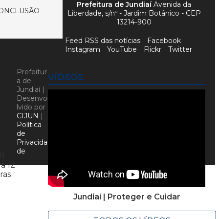
Prefeitura de Jundiaí
Avenida da
CONCLUSÃO
Liberdade, s/nº - Jardim Botânico - CEP
13214-900
Feed RSS das notícias
Facebook
Instagram
YouTube
Flickr
Twitter
Prefeitur
VÍDEOS
a de
Jundiaí |
Desenvo
lvido por
CIJUN
|
Política
de
Privacida
de
11
a 12
ras
Jundiaí | Proteger e Cuidar