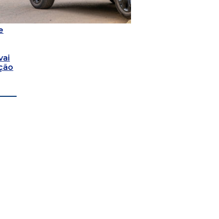
e
vai
ação