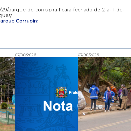
/09/29/parque-do-corrupira-ficara-fechado-de-2-a-11-de-
ques/
arque Corrupira
07/08/2026
07/08/2026