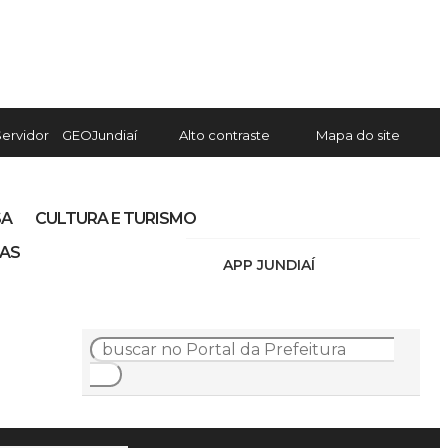
Servidor
GEOJundiaí
Alto contraste
Mapa do site
SA
CULTURA E TURISMO
IAS
APP JUNDIAÍ