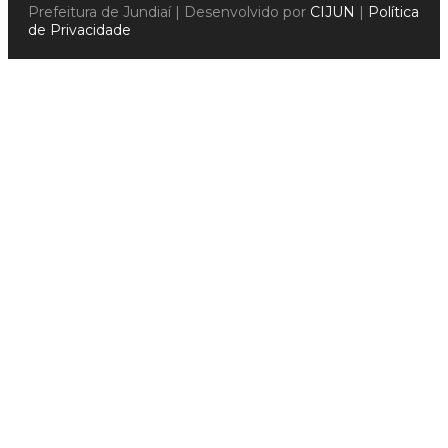
Prefeitura de Jundiaí | Desenvolvido por
CIJUN
|
Política
de Privacidade