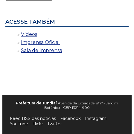
por
data
ACESSE TAMBÉM
Vídeos
Imprensa Oficial
Sala de Imprensa
Prefeitura de Jundiaí
Avenida da Liberdade, s/nº - Jardim
Botânico - CEP 13214-900
Feed RSS das notícias
Facebook
Instagram
YouTube
Flickr
Twitter