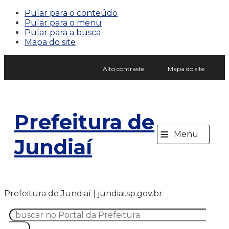
Pular para o conteúdo
Pular para o menu
Pular para a busca
Mapa do site
Alto contraste
Mapa do site
Prefeitura de
≡
Menu
Jundiaí
Prefeitura de Jundiaí | jundiai.sp.gov.br