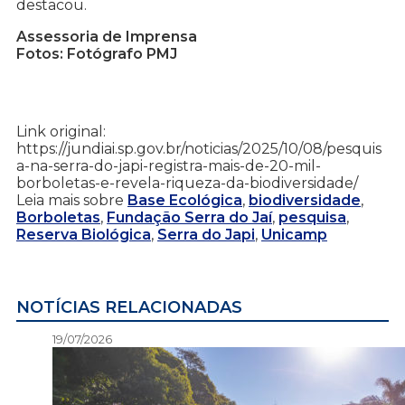
destacou.
Assessoria de Imprensa
Fotos: Fotógrafo PMJ
Link original:
https://jundiai.sp.gov.br/noticias/2025/10/08/pesquis
a-na-serra-do-japi-registra-mais-de-20-mil-
borboletas-e-revela-riqueza-da-biodiversidade/
Leia mais sobre
Base Ecológica
,
biodiversidade
,
Borboletas
,
Fundação Serra do Jaí
,
pesquisa
,
Reserva Biológica
,
Serra do Japi
,
Unicamp
NOTÍCIAS RELACIONADAS
19/07/2026