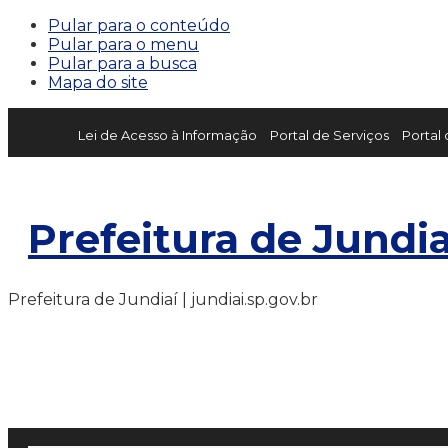
Pular para o conteúdo
Pular para o menu
Pular para a busca
Mapa do site
Lei de Acesso à Informação
Portal de Serviços
Portal
Prefeitura de Jundia
Prefeitura de Jundiaí | jundiai.sp.gov.br