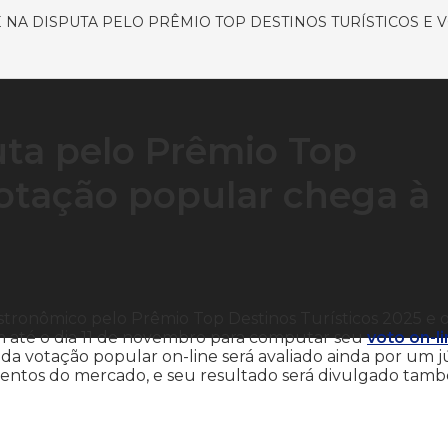
E NA DISPUTA PELO PRÊMIO TOP DESTINOS TURÍSTICOS E 
uta pelo Prêmio Top
votação popular chega à
stronômico pelo Prêmio Top Destinos Turísticos 2025 e 
m até o dia 11 de novembro para computar seu
voto on-l
 da votação popular on-line será avaliado ainda por um j
gmentos do mercado, e seu resultado será divulgado tam