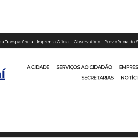
 da Transparência
Imprensa Oficial
Observatório
Previdência do 
A CIDADE
SERVIÇOS AO CIDADÃO
EMPRE
í
SECRETARIAS
NOTÍC