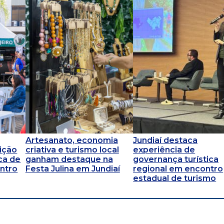
Artesanato, economia
Jundiaí destaca
ição
criativa e turismo local
experiência de
ca de
ganham destaque na
governança turística
entro
Festa Julina em Jundiaí
regional em encontro
estadual de turismo