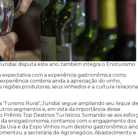
Jundiaí disputa este ano, também integra o Enoturismo
à expectativa com a experiência gastronômica como
experiência combina ainda a apreciação do vinho,
 regiões produtoras, seus vinhedos e a cultura relacion
a ‘Turismo Rural’, Jundiaí segue ampliando seu leque d
utros segmentos e, em vista da importância desse
 Prêmio Top Destinos Turísticos. Somando-se aos esfor
s da enogastronomia, contamos com o engajamento dos
 da Uva e da Expo Vinhos num destino gastronômico ain
comentou a secretária de Agronegócio, Abastecimento e