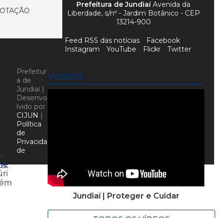
Prefeitura de Jundiaí
Avenida da
VOTAÇÃO
Liberdade, s/nº - Jardim Botânico - CEP
13214-900
Feed RSS das notícias
Facebook
Instagram
YouTube
Flickr
Twitter
Prefeitur
VÍDEOS
a de
Jundiaí |
Desenvo
lvido por
CIJUN
|
Política
de
Privacida
de
os
ine
úri
bém
Jundiaí | Proteger e Cuidar