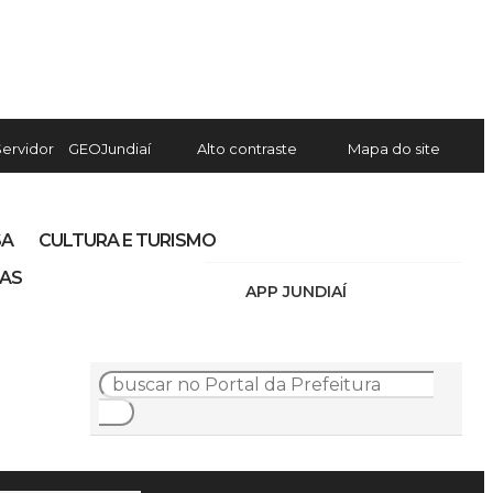
Servidor
GEOJundiaí
Alto contraste
Mapa do site
SA
CULTURA E TURISMO
IAS
APP JUNDIAÍ