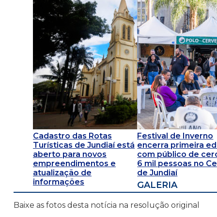
Cadastro das Rotas
Festival de Inverno
Turísticas de Jundiaí está
encerra primeira ed
aberto para novos
com público de cer
empreendimentos e
6 mil pessoas no C
atualização de
de Jundiaí
informações
GALERIA
Baixe as fotos desta notícia na resolução original