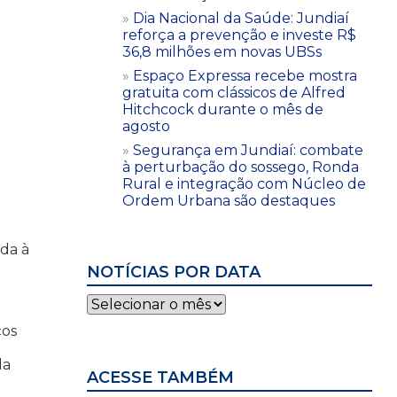
Dia Nacional da Saúde: Jundiaí
reforça a prevenção e investe R$
36,8 milhões em novas UBSs
Espaço Expressa recebe mostra
gratuita com clássicos de Alfred
Hitchcock durante o mês de
agosto
Segurança em Jundiaí: combate
à perturbação do sossego, Ronda
Rural e integração com Núcleo de
Ordem Urbana são destaques
ada à
NOTÍCIAS POR DATA
e
Notícias
por
ços
data
da
ACESSE TAMBÉM