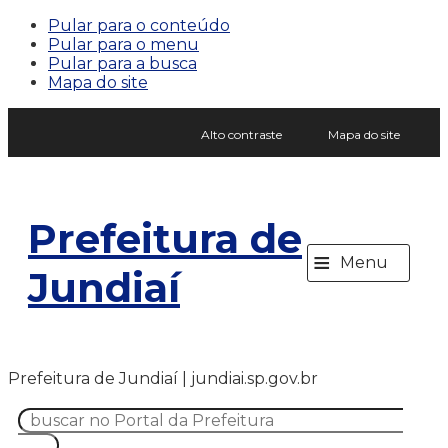
Pular para o conteúdo
Pular para o menu
Pular para a busca
Mapa do site
Alto contraste
Mapa do site
Prefeitura de
≡
Menu
Jundiaí
Prefeitura de Jundiaí | jundiai.sp.gov.br