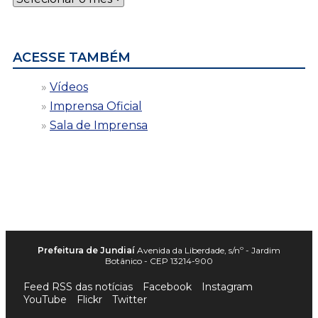
por
data
ACESSE TAMBÉM
Vídeos
Imprensa Oficial
Sala de Imprensa
Prefeitura de Jundiaí
Avenida da Liberdade, s/nº - Jardim
Botânico - CEP 13214-900
Feed RSS das notícias
Facebook
Instagram
YouTube
Flickr
Twitter