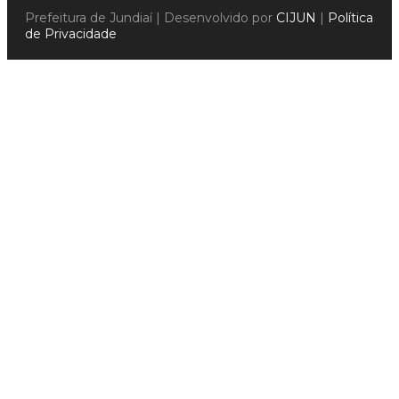
Prefeitura de Jundiaí | Desenvolvido por
CIJUN
|
Política
de Privacidade