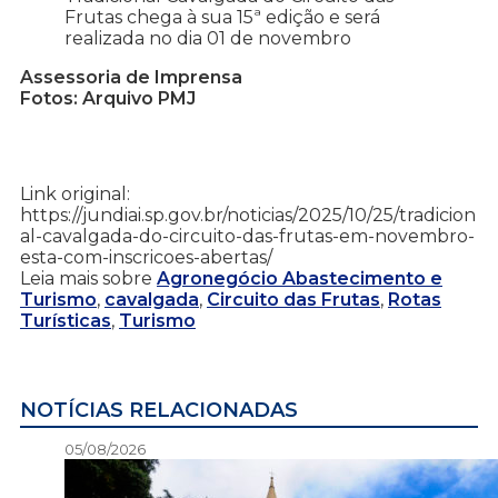
Frutas chega à sua 15ª edição e será
realizada no dia 01 de novembro
Assessoria de Imprensa
Fotos: Arquivo PMJ
Link original:
https://jundiai.sp.gov.br/noticias/2025/10/25/tradicion
al-cavalgada-do-circuito-das-frutas-em-novembro-
esta-com-inscricoes-abertas/
Leia mais sobre
Agronegócio Abastecimento e
Turismo
,
cavalgada
,
Circuito das Frutas
,
Rotas
Turísticas
,
Turismo
NOTÍCIAS RELACIONADAS
05/08/2026