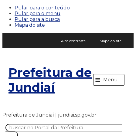
Pular para o conteúdo
Pular para o menu
Pular para a busca
Mapa do site
Alto contraste
Mapa do site
Prefeitura de
≡
Menu
Jundiaí
Prefeitura de Jundiaí | jundiai.sp.gov.br