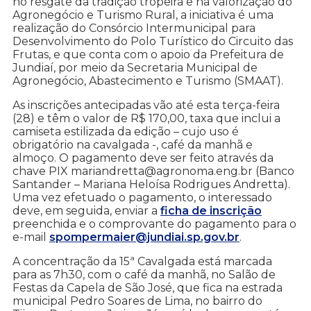
no resgate da tradição tropeira e na valorização do
Agronegócio e Turismo Rural, a iniciativa é uma
realização do Consórcio Intermunicipal para
Desenvolvimento do Polo Turístico do Circuito das
Frutas, e que conta com o apoio da Prefeitura de
Jundiaí, por meio da Secretaria Municipal de
Agronegócio, Abastecimento e Turismo (SMAAT).
As inscrições antecipadas vão até esta terça-feira
(28) e têm o valor de R$ 170,00, taxa que inclui a
camiseta estilizada da edição – cujo uso é
obrigatório na cavalgada -, café da manhã e
almoço. O pagamento deve ser feito através da
chave PIX mariandretta@agronoma.eng.br (Banco
Santander – Mariana Heloísa Rodrigues Andretta).
Uma vez efetuado o pagamento, o interessado
deve, em seguida, enviar a
ficha de inscrição
preenchida e o comprovante do pagamento para o
e-mail
spompermaier@jundiai.sp.gov.br
.
A concentração da 15ª Cavalgada está marcada
para as 7h30, com o café da manhã, no Salão de
Festas da Capela de São José, que fica na estrada
municipal Pedro Soares de Lima, no bairro do