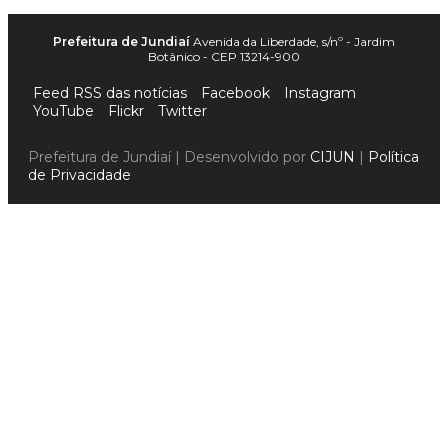
Prefeitura de Jundiaí
Avenida da Liberdade, s/nº - Jardim
Botânico - CEP 13214-900
Feed RSS das notícias
Facebook
Instagram
YouTube
Flickr
Twitter
Prefeitura de Jundiaí | Desenvolvido por
CIJUN
|
Política
de Privacidade