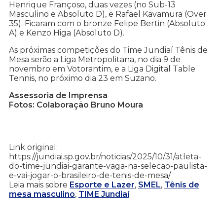
Henrique Françoso, duas vezes (no Sub-13
Masculino e Absoluto D), e Rafael Kavamura (Over
35). Ficaram com o bronze Felipe Bertin (Absoluto
A) e Kenzo Higa (Absoluto D).
As próximas competições do Time Jundiaí Tênis de
Mesa serão a Liga Metropolitana, no dia 9 de
novembro em Votorantim, e a Liga Digital Table
Tennis, no próximo dia 23 em Suzano.
Assessoria de Imprensa
Fotos: Colaboração Bruno Moura
Link original:
https://jundiai.sp.gov.br/noticias/2025/10/31/atleta-
do-time-jundiai-garante-vaga-na-selecao-paulista-
e-vai-jogar-o-brasileiro-de-tenis-de-mesa/
Leia mais sobre
Esporte e Lazer
,
SMEL
,
Tênis de
mesa masculino
,
TIME Jundiaí