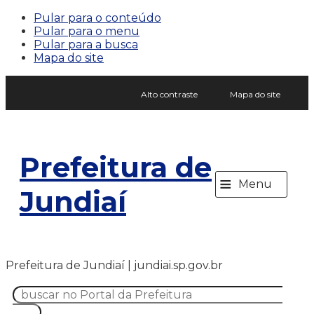
Pular para o conteúdo
Pular para o menu
Pular para a busca
Mapa do site
Alto contraste
Mapa do site
Prefeitura de
≡
Menu
Jundiaí
Prefeitura de Jundiaí | jundiai.sp.gov.br