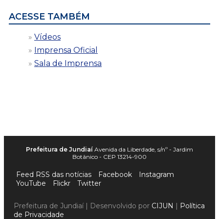
ACESSE TAMBÉM
Vídeos
Imprensa Oficial
Sala de Imprensa
Prefeitura de Jundiaí
Avenida da Liberdade, s/nº - Jardim
Botânico - CEP 13214-900
Feed RSS das notícias
Facebook
Instagram
YouTube
Flickr
Twitter
Prefeitura de Jundiaí | Desenvolvido por
CIJUN
|
Política
de Privacidade