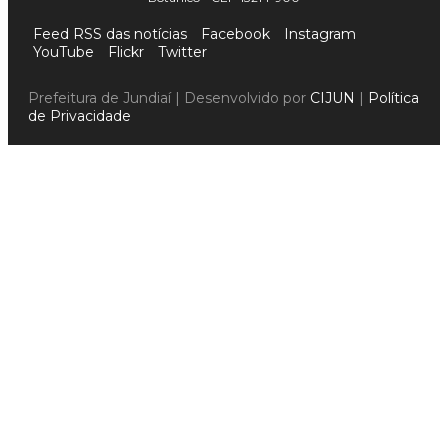
Feed RSS das notícias
Facebook
Instagram
YouTube
Flickr
Twitter
Prefeitura de Jundiaí | Desenvolvido por
CIJUN
|
Política
de Privacidade