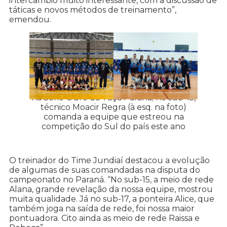
intercâmbio muito interessante, com a discussão de
táticas e novos métodos de treinamento”,
emendou.
Meninas do sub-17 (esq.) ficaram em 17º
na Série Ouro da Taça Paraná; no sub-15,
técnico Moacir Regra (à esq. na foto)
comanda a equipe que estreou na
competição do Sul do país este ano
O treinador do Time Jundiaí destacou a evolução
de algumas de suas comandadas na disputa do
campeonato no Paraná. “No sub-15, a meio de rede
Alana, grande revelação da nossa equipe, mostrou
muita qualidade. Já no sub-17, a ponteira Alice, que
também joga na saída de rede, foi nossa maior
pontuadora. Cito ainda as meio de rede Raissa e