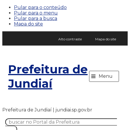
Pular para o conteúdo
Pular para o menu
Pular para a busca
Mapa do site
Alto contraste
Mapa do site
Prefeitura de
≡
Menu
Jundiaí
Prefeitura de Jundiaí | jundiai.sp.gov.br