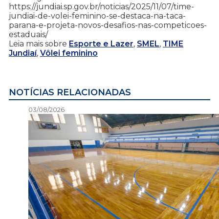
https://jundiai.sp.gov.br/noticias/2025/11/07/time-
jundiai-de-volei-feminino-se-destaca-na-taca-
parana-e-projeta-novos-desafios-nas-competicoes-
estaduais/
Leia mais sobre
Esporte e Lazer
,
SMEL
,
TIME
Jundiaí
,
Vôlei feminino
NOTÍCIAS RELACIONADAS
03/08/2026