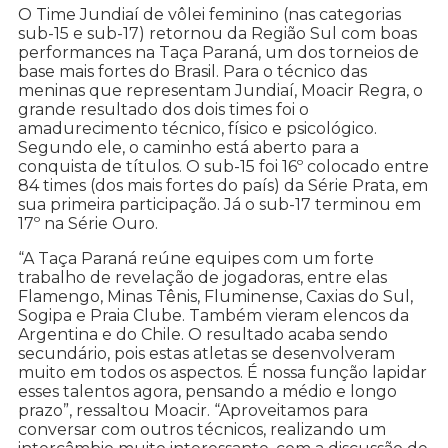
O Time Jundiaí de vôlei feminino (nas categorias
sub-15 e sub-17) retornou da Região Sul com boas
performances na Taça Paraná, um dos torneios de
base mais fortes do Brasil. Para o técnico das
meninas que representam Jundiaí, Moacir Regra, o
grande resultado dos dois times foi o
amadurecimento técnico, físico e psicológico.
Segundo ele, o caminho está aberto para a
conquista de títulos. O sub-15 foi 16º colocado entre
84 times (dos mais fortes do país) da Série Prata, em
sua primeira participação. Já o sub-17 terminou em
17º na Série Ouro.
“A Taça Paraná reúne equipes com um forte
trabalho de revelação de jogadoras, entre elas
Flamengo, Minas Tênis, Fluminense, Caxias do Sul,
Sogipa e Praia Clube. Também vieram elencos da
Argentina e do Chile. O resultado acaba sendo
secundário, pois estas atletas se desenvolveram
muito em todos os aspectos. É nossa função lapidar
esses talentos agora, pensando a médio e longo
prazo”, ressaltou Moacir. “Aproveitamos para
conversar com outros técnicos, realizando um