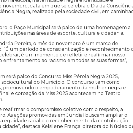
ismo na escola, maternidade negra e identidade e
e novembro, data em que se celebra o Dia da Consciênci
ência Negra, realizada pela sociedade civil, em caminha
mbro, o Paço Municipal será palco de uma homenagem a
ribuições nas áreas de esporte, cultura e cidadania.
, Andréa Pereira, o mês de novembro é um marco de
ro. “É um período de conscientização e reconhecimento 
celebrar, é um momento de refletir e reafirmar nosso
 enfrentamento ao racismo em todas as suas formas”,
ém será palco do Concurso Miss Pérola Negra 2025,
 e sociocultural do Município. O concurso tem como
leiras, promovendo o empoderamento da mulher negra e
 final e coroação da Miss 2025 acontecem no Teatro
h.
reafirmar o compromisso coletivo com o respeito, a
gro. As ações promovidas em Jundiaí buscam ampliar o
m a equidade racial e o reconhecimento da contribuição
 cidade”, destaca Kelsilene França, diretora do Núcleo d