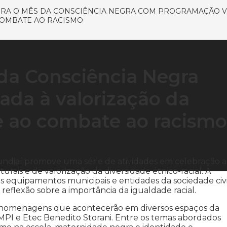
BRA O MÊS DA CONSCIÊNCIA NEGRA COM PROGRAMAÇÃO V
COMBATE AO RACISMO
 da Consciência Negra
da à valorização da
a e ao combate ao racismo
undiaí promove uma série de atividades em celebração 
rais e de valorização da diversidade étnico-racial. A
 equipamentos municipais e entidades da sociedade civi
 reflexão sobre a importância da igualdade racial.
 e homenagens que acontecerão em diversos espaços da
MPI e Etec Benedito Storani. Entre os temas abordados