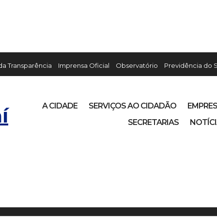
 da Transparência
Imprensa Oficial
Observatório
Previdência do 
A CIDADE
SERVIÇOS AO CIDADÃO
EMPRE
í
SECRETARIAS
NOTÍC