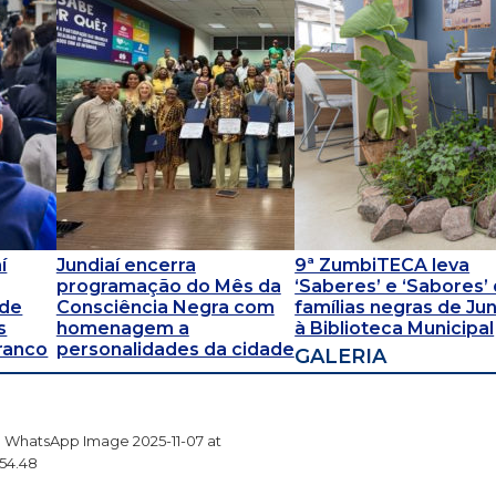
í
Jundiaí encerra
9ª ZumbiTECA leva
programação do Mês da
‘Saberes’ e ‘Sabores’
úde
Consciência Negra com
famílias negras de Jun
s
homenagem a
à Biblioteca Municipal
Branco
personalidades da cidade
GALERIA
WhatsApp Image 2025-11-07 at
.54.48