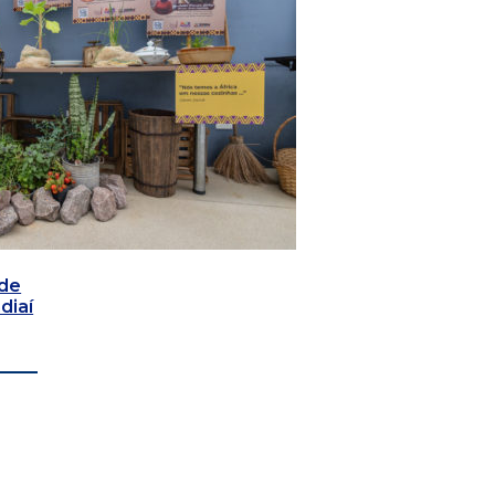
 de
diaí