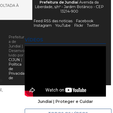
Prefeitura de Jundiaí
Avenida da
OLTADA À
Liberdade, s/nº - Jardim Botânico - CEP
13214-900
Feed RSS das notícias
Facebook
Instagram
YouTube
Flickr
Twitter
Prefeitur
VÍDEOS
a de
Jundiaí |
Desenvo
lvido por
CIJUN
|
Política
de
Privacida
de
ao
l,
Jundiaí | Proteger e Cuidar