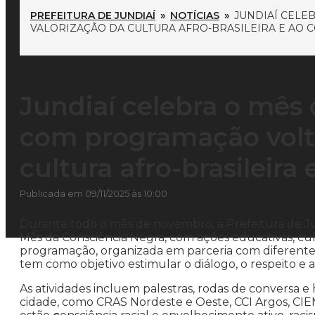
PREFEITURA DE JUNDIAÍ
»
NOTÍCIAS
»
JUNDIAÍ CELE
VALORIZAÇÃO DA CULTURA AFRO-BRASILEIRA E AO 
Jundiaí celebra o mês
com programação volta
cultura afro-brasileir
Publicada em 09/11/2025 às 10:00
Durante todo o mês de novembro, a Prefeitura de J
Mês da Consciência Negra, com ações educativas, cultu
programação, organizada em parceria com diferentes
tem como objetivo estimular o diálogo, o respeito e a
As atividades incluem palestras, rodas de conversa
cidade, como CRAS Nordeste e Oeste, CCI Argos, CIE