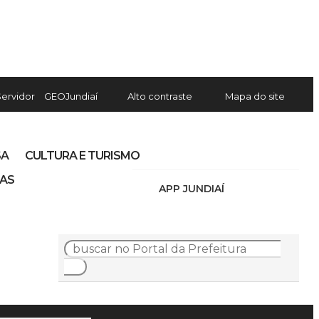
Servidor
GEOJundiaí
Alto contraste
Mapa do site
SA
CULTURA E TURISMO
IAS
APP JUNDIAÍ