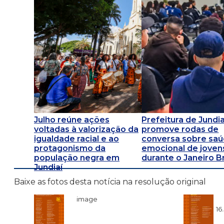
Julho reúne ações
Prefeitura de Jundia
voltadas à valorização da
promove rodas de
igualdade racial e ao
conversa sobre sa
protagonismo da
emocional de joven
população negra em
durante o Janeiro 
Jundiaí
Baixe as fotos desta notícia na resolução original
image
16