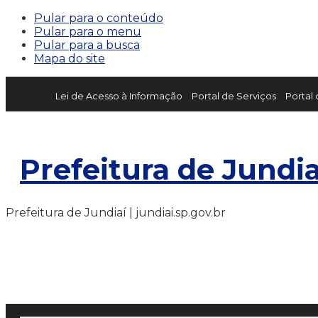
Pular para o conteúdo
Pular para o menu
Pular para a busca
Mapa do site
Lei de Acesso à Informação
Portal de Serviços
Portal
Prefeitura de Jundia
Prefeitura de Jundiaí | jundiai.sp.gov.br