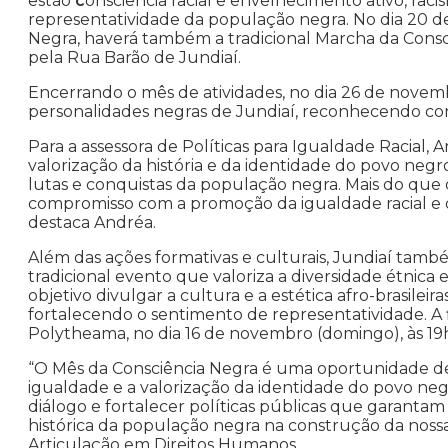
estão
c
onsciência racial e envelhecimento ativo, rac
representatividade da população negra. No dia 20 d
Negra, haverá também a tradicional Marcha da Consci
pela Rua Barão de Jundiaí.
Encerrando o mês de atividades, no dia 26 de nove
personalidades negras de Jundiaí, reconhecendo cont
Para a assessora de Políticas para Igualdade Racial
valorização da história e da identidade do povo neg
lutas e conquistas da população negra. Mais do que 
compromisso com a promoção da igualdade racial e o
destaca Andréa.
Além das ações formativas e culturais, Jundiaí tamb
tradicional evento que valoriza a diversidade étnica
objetivo divulgar a cultura e a estética afro-brasi
fortalecendo o sentimento de representatividade. A
Polytheama, no dia 16 de novembro (domingo), às 19
“O Mês da Consciência Negra é uma oportunidade de 
igualdade e a valorização da identidade do povo ne
diálogo e fortalecer políticas públicas que garanta
histórica da população negra na construção da nossa
Articulação em Direitos Humanos.