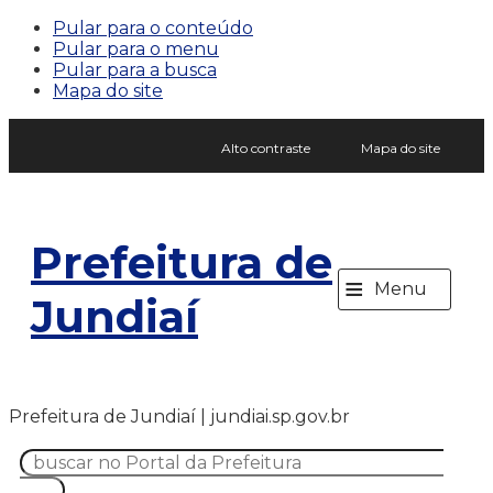
Pular para o conteúdo
Pular para o menu
Pular para a busca
Mapa do site
Alto contraste
Mapa do site
Prefeitura de
≡
Menu
Jundiaí
Prefeitura de Jundiaí | jundiai.sp.gov.br