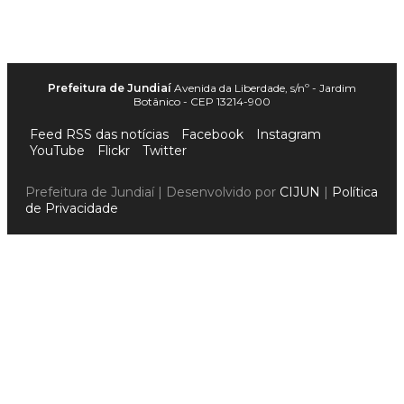
Prefeitura de Jundiaí
Avenida da Liberdade, s/nº - Jardim
Botânico - CEP 13214-900
Feed RSS das notícias
Facebook
Instagram
YouTube
Flickr
Twitter
Prefeitura de Jundiaí | Desenvolvido por
CIJUN
|
Política
de Privacidade