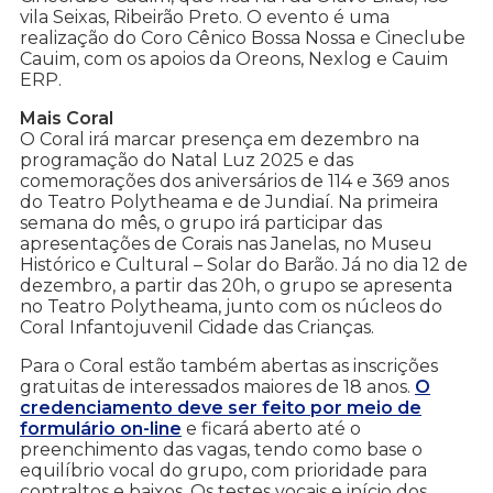
vila Seixas, Ribeirão Preto. O evento é uma
realização do Coro Cênico Bossa Nossa e Cineclube
Cauim, com os apoios da Oreons, Nexlog e Cauim
ERP.
Mais Coral
O Coral irá marcar presença em dezembro na
programação do Natal Luz 2025 e das
comemorações dos aniversários de 114 e 369 anos
do Teatro Polytheama e de Jundiaí. Na primeira
semana do mês, o grupo irá participar das
apresentações de Corais nas Janelas, no Museu
Histórico e Cultural – Solar do Barão. Já no dia 12 de
dezembro, a partir das 20h, o grupo se apresenta
no Teatro Polytheama, junto com os núcleos do
Coral Infantojuvenil Cidade das Crianças.
Para o Coral estão também abertas as inscrições
gratuitas de interessados maiores de 18 anos.
O
credenciamento deve ser feito por meio de
formulário on-line
e ficará aberto até o
preenchimento das vagas, tendo como base o
equilíbrio vocal do grupo, com prioridade para
contraltos e baixos. Os testes vocais e início dos