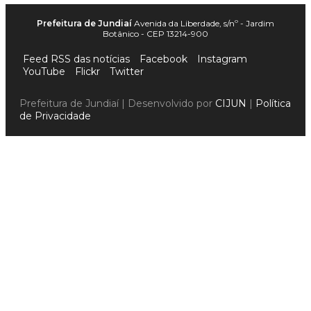
Prefeitura de Jundiaí
Avenida da Liberdade, s/nº - Jardim
Botânico - CEP 13214-900
Feed RSS das notícias
Facebook
Instagram
YouTube
Flickr
Twitter
Prefeitura de Jundiaí | Desenvolvido por
CIJUN
|
Política
de Privacidade