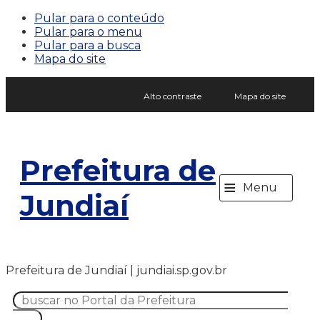
Pular para o conteúdo
Pular para o menu
Pular para a busca
Mapa do site
Alto contraste
Mapa do site
Prefeitura de
≡
Menu
Jundiaí
Prefeitura de Jundiaí | jundiai.sp.gov.br