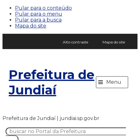
Pular para o conteúdo
Pular para o menu
Pular para a busca
Mapa do site
Alto contraste
Mapa do site
Prefeitura de
≡
Menu
Jundiaí
Prefeitura de Jundiaí | jundiai.sp.gov.br