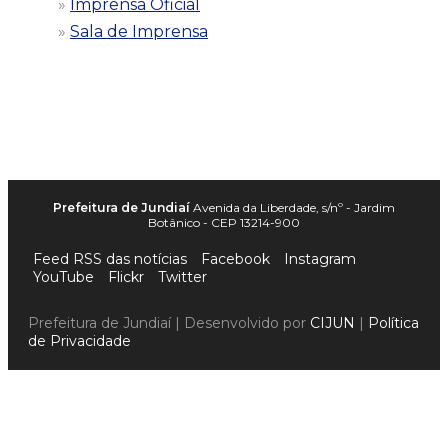
Imprensa Oficial
Sala de Imprensa
Prefeitura de Jundiaí
Avenida da Liberdade, s/nº - Jardim
Botânico - CEP 13214-900
Feed RSS das notícias
Facebook
Instagram
YouTube
Flickr
Twitter
Prefeitura de Jundiaí | Desenvolvido por
CIJUN
|
Política
de Privacidade