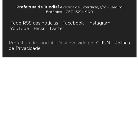
Prefeitura de Jundiaí
Avenida da Liberdade, s/nº - Jardim
Botânico - CEP 13214-900
Feed RSS das notícias
Facebook
Instagram
YouTube
Flickr
Twitter
Prefeitura de Jundiaí | Desenvolvido por
CIJUN
|
Política
de Privacidade