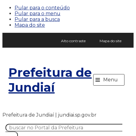
Pular para o conteúdo
Pular para o menu
Pular para a busca
Mapa do site
Alto contraste
Mapa do site
Prefeitura de
≡
Menu
Jundiaí
Prefeitura de Jundiaí | jundiai.sp.gov.br