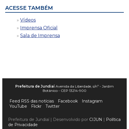
ACESSE TAMBÉM
Vídeos
Imprensa Oficial
Sala de Imprensa
Prefeitura de Jundiaí
Avenida da Liberdade, s/nº - Jardim
Botânico - CEP 13214-900
Feed RSS das notícias
Facebook
Instagram
YouTube
Flickr
Twitter
Prefeitura de Jundiaí | Desenvolvido por
CIJUN
|
Política
de Privacidade