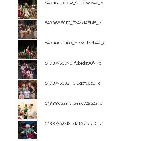
54986860962_f2801aac46_o
54986860112_724cd46b15_o
54988007189_8d6cd78b42_o
54987750076_f6bfda90f4_o
54987750921_015dcf26d9_o
54988053315_543d729523_o
54987952318_de69e1bb0f_o