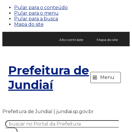
Pular para o conteúdo
Pular para o menu
Pular para a busca
Mapa do site
Alto contraste
Mapa do site
Prefeitura de
≡
Menu
Jundiaí
Prefeitura de Jundiaí | jundiai.sp.gov.br