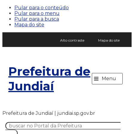
Pular para o conteúdo
Pular para o menu
Pular para a busca
Mapa do site
Alto contraste
Mapa do site
Prefeitura de
≡
Menu
Jundiaí
Prefeitura de Jundiaí | jundiai.sp.gov.br