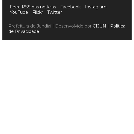
Feed RSS das notícias
Facebook
Instagram
YouTube
Flickr
Twitter
Prefeitura de Jundiaí | Desenvolvido por
CIJUN
|
Política
de Privacidade