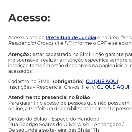
Acesso:
Acesse o site da
Prefeitura de Jundiaí
e na área:
“Ser
Residencial Cravos III e IV”
, informe o CPF e selecion
Atenção
:
estar cadastrado no SIMIH não garante par
indispensável realizar a inscrição específica semp
inscrição também estão disponíveis na página inicial 
acessados”.
Cadastro no SIMIH
(obrigatório)
:
CLIQUE AQUI
Inscrições – Residencial Cravos III e IV:
CLIQUE AQUI
Atendimento presencial no Bolão
Para garantir o acesso de pessoas que não possuem i
online, a Prefeitura disponibiliza atendimento presenc
Ginásio do Bolão – Espaço do Handebol
Rua Rodrigo Soares de Oliveira, s/n – Anhangabaú
De segunda a sexta-feira, das 8h às 17h