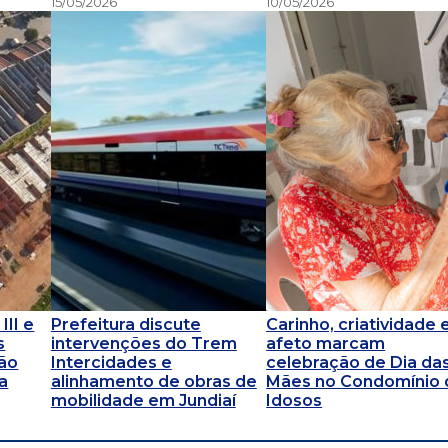
15/05/2026
10/05/2026
III e
Prefeitura discute
Carinho, criatividade 
s
intervenções do Trem
afeto marcam
rão
Intercidades e
celebração de Dia da
xa
alinhamento de obras de
Mães no Condomínio 
mobilidade em Jundiaí
Idosos