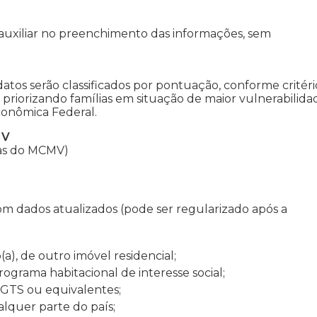
e auxiliar no preenchimento das informações, sem
datos serão classificados por pontuação, conforme critéri
, priorizando famílias em situação de maior vulnerabilida
Econômica Federal.
IV
ras do MCMV)
com dados atualizados (pode ser regularizado após a
), de outro imóvel residencial;
ograma habitacional de interesse social;
FGTS ou equivalentes;
alquer parte do país;