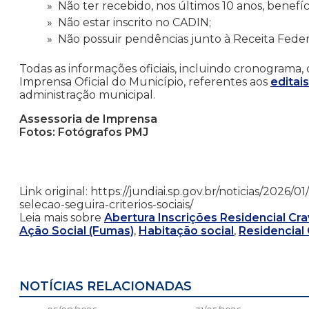
Não ter recebido, nos últimos 10 anos, benefíci
Não estar inscrito no CADIN;
Não possuir pendências junto à Receita Feder
Todas as informações oficiais, incluindo cronograma, 
Imprensa Oficial do Município, referentes aos
editai
administração municipal.
Assessoria de Imprensa
Fotos: Fotógrafos PMJ
Link original: https://jundiai.sp.gov.br/noticias/2026/01
selecao-seguira-criterios-sociais/
Leia mais sobre
Abertura Inscrições Residencial Cr
Ação Social (Fumas)
,
Habitação social
,
Residencial
NOTÍCIAS RELACIONADAS