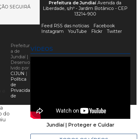
Prefeitura de Jundiaí
Avenida da
EÇÃO SEGUIRÁ
Liberdade, s/nº - Jardim Botânico - CEP
13214-900
Feed RSS das notícias
Facebook
Instagram
YouTube
Flickr
Twitter
Prefeitur
VÍDEOS
a de
Jundiaí |
Desenvo
lvido por
CIJUN
|
Política
de
Privacida
o e
de
 a
o do
miu
Jundiaí | Proteger e Cuidar