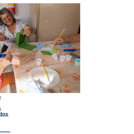
e
s
dos