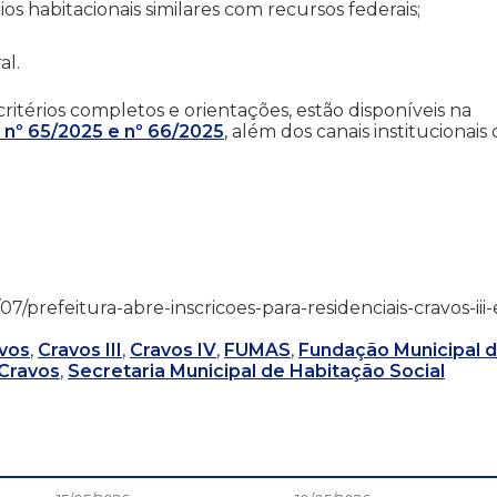
os habitacionais similares com recursos federais;
al.
critérios completos e orientações, estão disponíveis na
s nº 65/2025 e nº 66/2025
, além dos canais institucionais
/07/prefeitura-abre-inscricoes-para-residenciais-cravos-iii-
avos
,
Cravos III
,
Cravos IV
,
FUMAS
,
Fundação Municipal 
 Cravos
,
Secretaria Municipal de Habitação Social