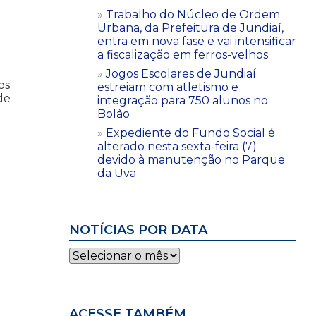
Trabalho do Núcleo de Ordem
Urbana, da Prefeitura de Jundiaí,
entra em nova fase e vai intensificar
a fiscalização em ferros-velhos
Jogos Escolares de Jundiaí
os
estreiam com atletismo e
de
integração para 750 alunos no
Bolão
Expediente do Fundo Social é
alterado nesta sexta-feira (7)
devido à manutenção no Parque
da Uva
NOTÍCIAS POR DATA
Notícias
por
data
ACESSE TAMBÉM