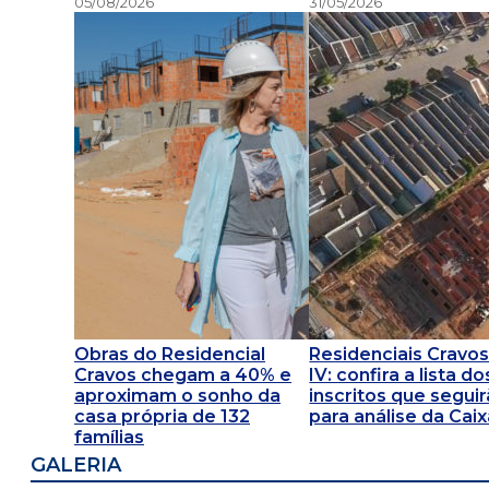
05/08/2026
31/05/2026
Obras do Residencial
Residenciais Cravos 
Cravos chegam a 40% e
IV: confira a lista do
aproximam o sonho da
inscritos que segui
casa própria de 132
para análise da Cai
famílias
GALERIA