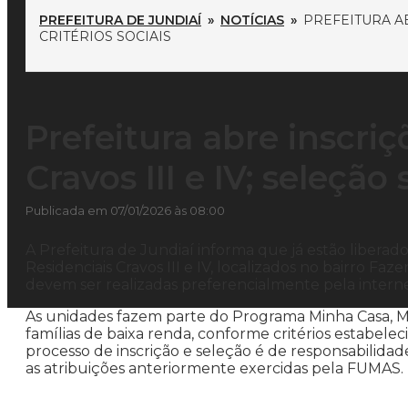
PREFEITURA DE JUNDIAÍ
»
NOTÍCIAS
»
PREFEITURA AB
CRITÉRIOS SOCIAIS
Prefeitura abre inscriç
Cravos III e IV; seleção 
Publicada em 07/01/2026 às 08:00
A Prefeitura de Jundiaí informa que já estão liberad
Residenciais Cravos III e IV, localizados no bairro Fa
devem ser realizadas preferencialmente pela interne
As unidades fazem parte do Programa Minha Casa, Mi
famílias de baixa renda, conforme critérios estabelec
processo de inscrição e seleção é de responsabilidad
as atribuições anteriormente exercidas pela FUMAS.