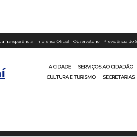
 da Transparência
Imprensa Oficial
Observatório
Previdência do 
A CIDADE
SERVIÇOS AO CIDADÃO
í
CULTURA E TURISMO
SECRETARIAS