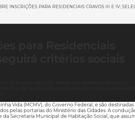
RE INSCRIÇÕES PARA RESIDENCIAIS CRAVOS III E IV; SEL
ões para Residenciais
seguirá critérios sociais
os os links para inscrição online nos empreendimentos
zenda Grande. As inscrições seguem até o dia 6 de fevereir
t.
nha Vida (MCMV), do Governo Federal, e são destinadas
idos pelas portarias do Ministério das Cidades. A conduçã
e da Secretaria Municipal de Habitação Social, que assu