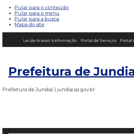
Pular para o conteúdo
Pular para o menu
Pular para a busca
Mapa do site
Lei de Acesso à Informação
Portal de Serviços
Portal
Prefeitura de Jundia
Prefeitura de Jundiaí | jundiai.sp.gov.br