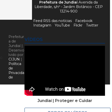
Prefeitura de Jundiaí
Avenida da
Liberdade, s/nº - Jardim Botânico - CEP
13214-900
Feed RSS das notícias
Facebook
Instagram
YouTube
Flickr
Twitter
Prefeitur
VÍDEOS
a de
Jundiaí |
Desenvo
lvido por
ão
CIJUN
|
Política
de
Privacida
de
Jundiaí | Proteger e Cuidar