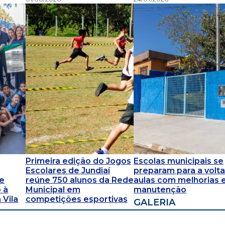
Primeira edição do Jogos
Escolas municipais se
Escolares de Jundiaí
preparam para a volta
 e
reúne 750 alunos da Rede
aulas com melhorias 
 à
Municipal em
manutenção
 Vila
competições esportivas
GALERIA