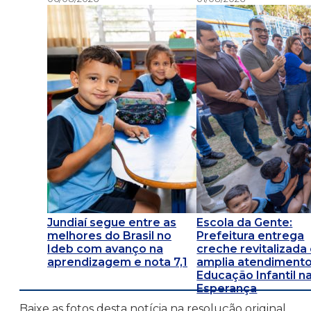
Jundiaí segue entre as
Escola da Gente:
melhores do Brasil no
Prefeitura entrega
Ideb com avanço na
creche revitalizada
aprendizagem e nota 7,1
amplia atendimento
Educação Infantil na
Esperança
Baixe as fotos desta notícia na resolução original