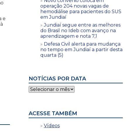
Novo convênio coloca em
ão
operação 204 novas vagas de
hemodiálise para pacientes do SUS
em Jundiaí
a e
 à
Jundiaí segue entre as melhores
do Brasil no Ideb com avanço na
aprendizagem e nota 7,1
Defesa Civil alerta para mudança
no tempo em Jundiaí a partir desta
quarta (5)
NOTÍCIAS POR DATA
Notícias
por
data
ACESSE TAMBÉM
Vídeos