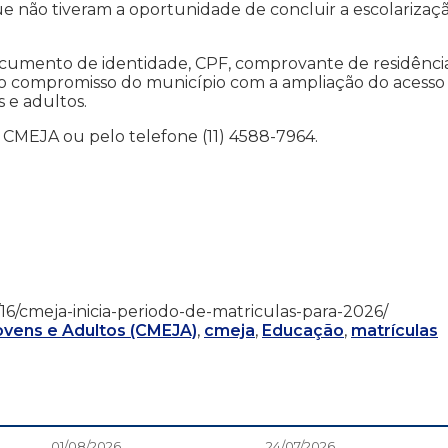
 não tiveram a oportunidade de concluir a escolarizaç
documento de identidade, CPF, comprovante de residênci
ça o compromisso do município com a ampliação do acesso
 e adultos.
CMEJA ou pelo telefone (11) 4588-7964.
01/16/cmeja-inicia-periodo-de-matriculas-para-2026/
ovens e Adultos (CMEJA)
,
cmeja
,
Educação
,
matrículas
01/08/2026
24/07/2026