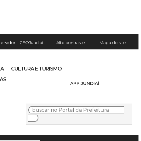
Servidor
GEOJundiaí
Alto contraste
Mapa do site
SA
CULTURA E TURISMO
IAS
APP JUNDIAÍ