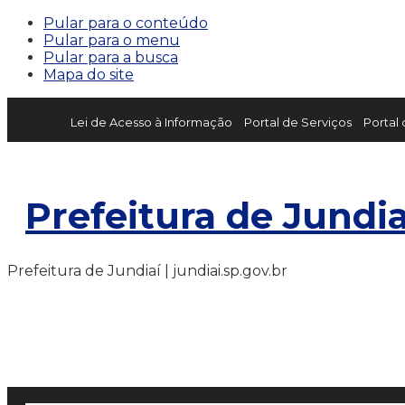
Pular para o conteúdo
Pular para o menu
Pular para a busca
Mapa do site
Lei de Acesso à Informação
Portal de Serviços
Portal
Prefeitura de Jundia
Prefeitura de Jundiaí | jundiai.sp.gov.br