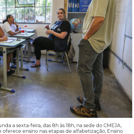
da a sexta-feira, das 8h às 18h, na sede do CMEJA,
 oferece ensino nas etapas de alfabetização, Ensino