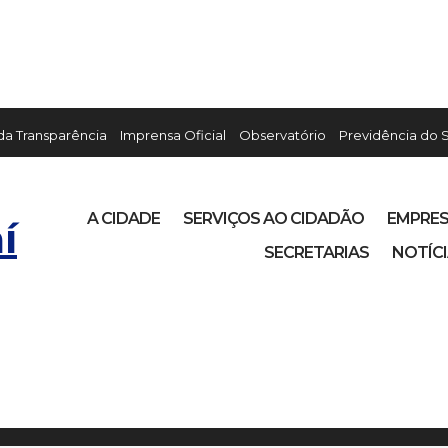
 da Transparência
Imprensa Oficial
Observatório
Previdência do 
A CIDADE
SERVIÇOS AO CIDADÃO
EMPRE
í
SECRETARIAS
NOTÍC