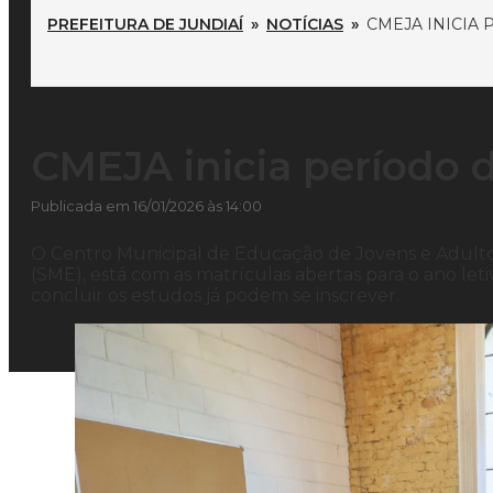
PREFEITURA DE JUNDIAÍ
»
NOTÍCIAS
»
CMEJA INICIA 
CMEJA inicia período 
Publicada em 16/01/2026 às 14:00
O Centro Municipal de Educação de Jovens e Adulto
(SME), está com as matrículas abertas para o ano le
concluir os estudos já podem se inscrever.