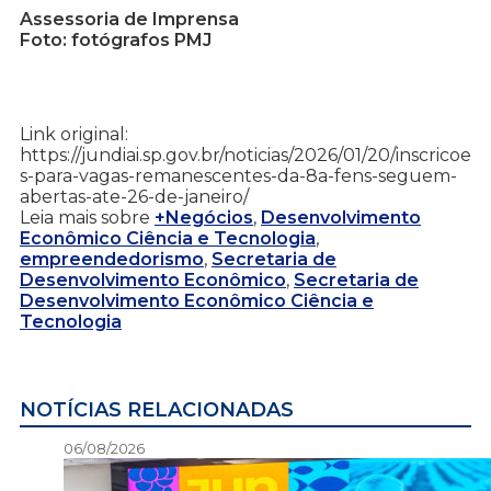
Assessoria de Imprensa
Foto: fotógrafos PMJ
Link original:
https://jundiai.sp.gov.br/noticias/2026/01/20/inscricoe
s-para-vagas-remanescentes-da-8a-fens-seguem-
abertas-ate-26-de-janeiro/
Leia mais sobre
+Negócios
,
Desenvolvimento
Econômico Ciência e Tecnologia
,
empreendedorismo
,
Secretaria de
Desenvolvimento Econômico
,
Secretaria de
Desenvolvimento Econômico Ciência e
Tecnologia
NOTÍCIAS RELACIONADAS
06/08/2026