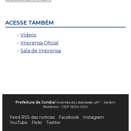
por
data
ACESSE TAMBÉM
Vídeos
Imprensa Oficial
Sala de Imprensa
Prefeitura de Jundiaí
Avenida da Liberdade, s/nº - Jardim
Botânico - CEP 13214-900
Feed RSS das notícias
Facebook
Instagram
YouTube
Flickr
Twitter