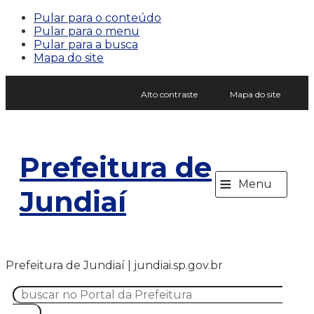
Pular para o conteúdo
Pular para o menu
Pular para a busca
Mapa do site
Alto contraste
Mapa do site
Prefeitura de
≡
Menu
Jundiaí
Prefeitura de Jundiaí | jundiai.sp.gov.br