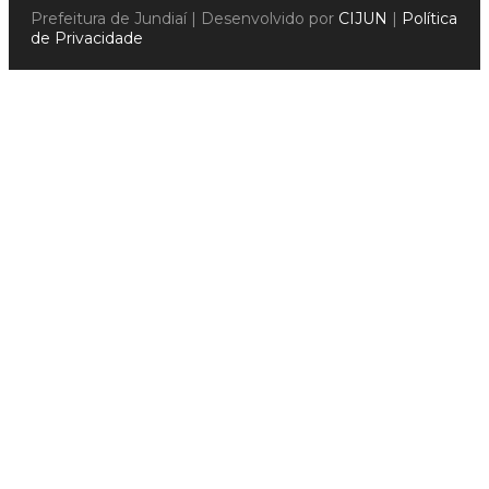
Prefeitura de Jundiaí | Desenvolvido por
CIJUN
|
Política
de Privacidade