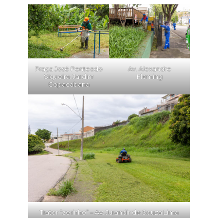
Praça José Penteado
Av. Alexandre
Siqueira: Jardim
Fleming
Copacabana
Trator “zerinho” – Av. Jurandir de Souza Lima