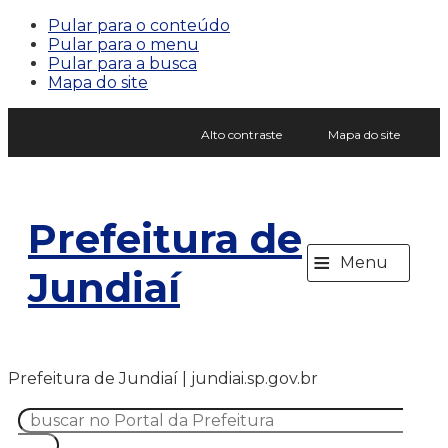
Pular para o conteúdo
Pular para o menu
Pular para a busca
Mapa do site
Alto contraste
Mapa do site
Prefeitura de
≡
Menu
Jundiaí
Prefeitura de Jundiaí | jundiai.sp.gov.br