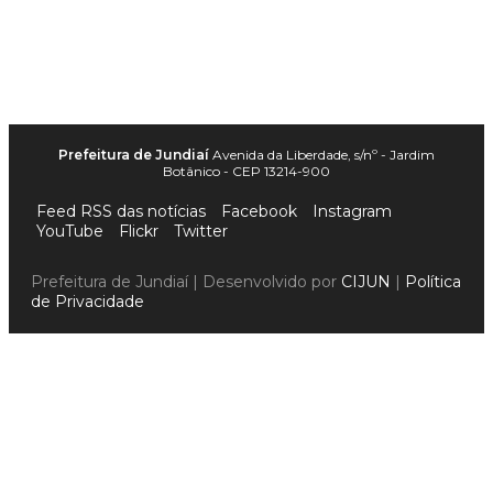
Prefeitura de Jundiaí
Avenida da Liberdade, s/nº - Jardim
Botânico - CEP 13214-900
Feed RSS das notícias
Facebook
Instagram
YouTube
Flickr
Twitter
Prefeitura de Jundiaí | Desenvolvido por
CIJUN
|
Política
de Privacidade