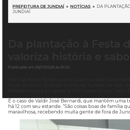
PREFEITURA DE JUNDIAÍ
»
NOTÍCIAS
»
DA PLANTAÇÃO
JUNDIAÍ
Da plantação à Festa d
valoriza história e sab
Publicada em 26/01/2026 às 16:00
Por trás do perfume que as uvas e outras frutas da
Festa da Uva e 12º Expo Vinhos de Jundiaí, há mais de
instalaram para prosperar e tirar sustento por meio d
É o caso de Valdir José Bernardi, que mantém uma trad
há 12 com seu estande. “São coisas boas de família qu
maravilhosa, recebendo muita gente de fora de Jundiaí