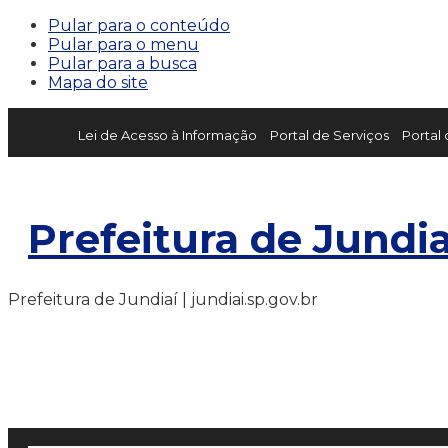
Pular para o conteúdo
Pular para o menu
Pular para a busca
Mapa do site
Lei de Acesso à Informação
Portal de Serviços
Portal
Prefeitura de Jundia
Prefeitura de Jundiaí | jundiai.sp.gov.br