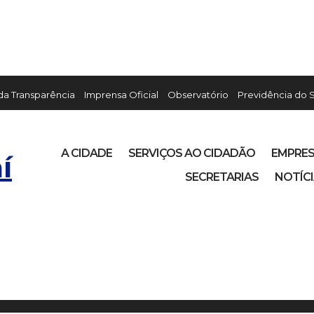
 da Transparência
Imprensa Oficial
Observatório
Previdência do 
A CIDADE
SERVIÇOS AO CIDADÃO
EMPRE
í
SECRETARIAS
NOTÍC