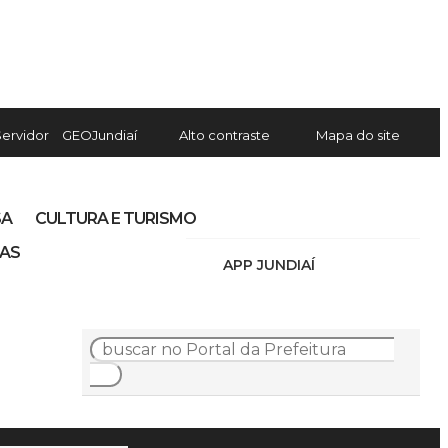
Servidor
GEOJundiaí
Alto contraste
Mapa do site
SA
CULTURA E TURISMO
IAS
APP JUNDIAÍ