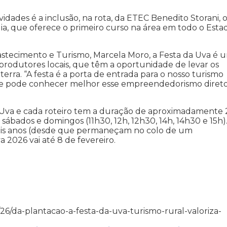
idades é a inclusão, na rota, da ETEC Benedito Storani,
gia, que oferece o primeiro curso na área em todo o Esta
astecimento e Turismo, Marcela Moro, a Festa da Uva é 
 produtores locais, que têm a oportunidade de levar os
terra. “A festa é a porta de entrada para o nosso turismo
s e pode conhecer melhor esse empreendedorismo diret
a Uva e cada roteiro tem a duração de aproximadamente 
os sábados e domingos (11h30, 12h, 12h30, 14h, 14h30 e 15h)
é seis anos (desde que permaneçam no colo de um
a 2026 vai até 8 de fevereiro.
/01/26/da-plantacao-a-festa-da-uva-turismo-rural-valoriza-