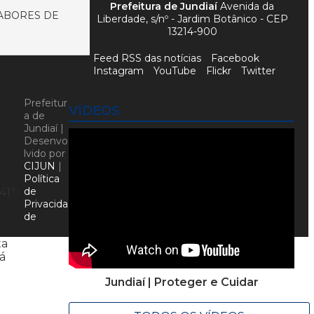
Prefeitura de Jundiaí
Avenida da
SABORES DE
Liberdade, s/nº - Jardim Botânico - CEP
13214-900
Feed RSS das notícias
Facebook
Instagram
YouTube
Flickr
Twitter
Prefeitur
VÍDEOS
a de
Jundiaí |
Desenvo
lvido por
CIJUN
|
Política
de
41ª
Privacida
de
ta
tá
Jundiaí | Proteger e Cuidar