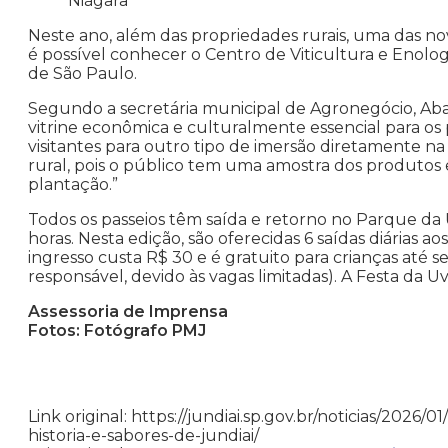
Niágara
Neste ano, além das propriedades rurais, uma das nov
é possível conhecer o Centro de Viticultura e Enolo
de São Paulo.
Segundo a secretária municipal de Agronegócio, Ab
vitrine econômica e culturalmente essencial para os
visitantes para outro tipo de imersão diretamente na 
rural, pois o público tem uma amostra dos produto
plantação.”
Todos os passeios têm saída e retorno no Parque d
horas. Nesta edição, são oferecidas 6 saídas diárias a
ingresso custa R$ 30 e é gratuito para crianças at
responsável, devido às vagas limitadas). A Festa da Uv
Assessoria de Imprensa
Fotos: Fotógrafo PMJ
Link original: https://jundiai.sp.gov.br/noticias/2026
historia-e-sabores-de-jundiai/