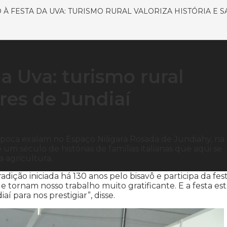
 À FESTA DA UVA: TURISMO RURAL VALORIZA HISTÓRIA E 
a Uva: turismo rural
ores de Jundiaí
 época exalam no Espaço Niágara Rosada de Jundiahy, na 
 um século de histórias de famílias italianas que aqui se
a agricultura.
ição iniciada há 130 anos pelo bisavô e participa da fes
e tornam nosso trabalho muito gratificante. E a festa es
 para nos prestigiar”, disse.