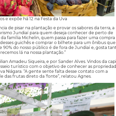
os e expõe há 12 na Festa da Uva
ia de pisar na plantação e provar os sabores da terra, a
 Turismo Jundiaí para quem deseja conhecer de perto de
 da família Michelin, quem passa para fazer uma compra
 desses guichês e comprar o bilhete para um ônibus que
e 90% do nosso público é de fora de Jundiaí e, gosta tan
recemos lá na nossa plantação.”
ilian Amadeu Siqueira, e por Sander Alves. Vindos da capi
passeio turístico com o objetivo de conhecer as proprieda
va Niágara. “A gente sente falta desse contato com a
e das frutas direto da ‘fonte”, relatou Agnes.