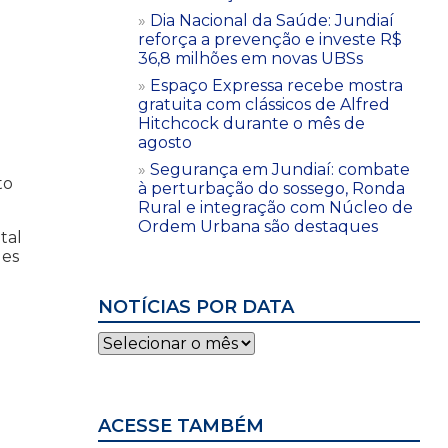
Dia Nacional da Saúde: Jundiaí
reforça a prevenção e investe R$
36,8 milhões em novas UBSs
Espaço Expressa recebe mostra
gratuita com clássicos de Alfred
Hitchcock durante o mês de
agosto
Segurança em Jundiaí: combate
to
à perturbação do sossego, Ronda
Rural e integração com Núcleo de
Ordem Urbana são destaques
tal
des
NOTÍCIAS POR DATA
Notícias
por
data
ACESSE TAMBÉM