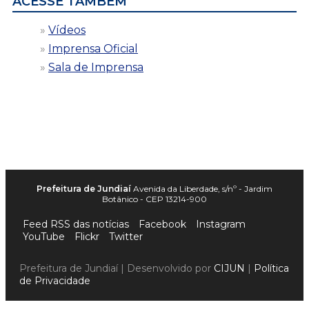
ACESSE TAMBÉM
Vídeos
Imprensa Oficial
Sala de Imprensa
Prefeitura de Jundiaí
Avenida da Liberdade, s/nº - Jardim
Botânico - CEP 13214-900
Feed RSS das notícias
Facebook
Instagram
YouTube
Flickr
Twitter
Prefeitura de Jundiaí | Desenvolvido por
CIJUN
|
Política
de Privacidade