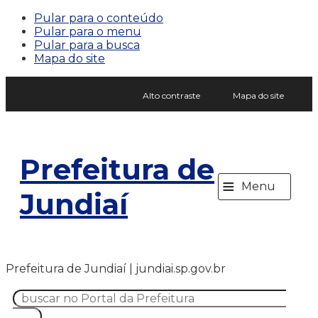
Pular para o conteúdo
Pular para o menu
Pular para a busca
Mapa do site
Alto contraste
Mapa do site
Prefeitura de
≡
Menu
Jundiaí
Prefeitura de Jundiaí | jundiai.sp.gov.br