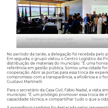
Intercâmbio com a equipe de
Palestra 
Administração e Gestão de Pessoas
No período da tarde, a delegação foi recebida pelo p
Em seguida, o grupo visitou o Centro Logístico da 
distribuição de materiais do município. “É uma honr
referência em gestão pública. Somos uma cidade for
cooperação. Abrir as portas para essa troca de expe
compromisso com a transparência, a eficiência e o for
Gustavo Martinelli.
Para o secretário da Casa Civil, Fábio Nadal, a visit
município. “É um privilégio promover essa troca de i
capacidade técnica, e compartilhar tudo o que a cid
A experiência também foi destacada pelos represen