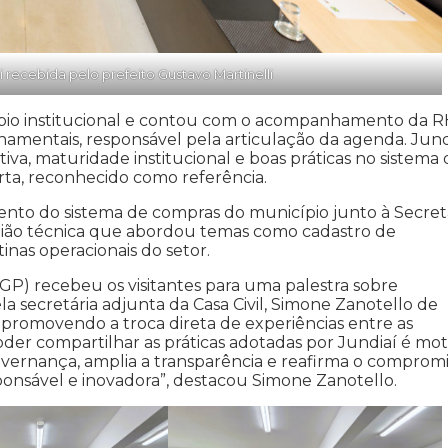
recebida pelo prefeito Gustavo Martinelli
âmbio institucional e contou com o acompanhamento da 
namentais, responsável pela articulação da agenda. Jund
iva, maturidade institucional e boas práticas no sistema
ta, reconhecido como referência.
nto do sistema de compras do município junto à Secret
nião técnica que abordou temas como cadastro de
inas operacionais do setor.
EGP) recebeu os visitantes para uma palestra sobre
a secretária adjunta da Casa Civil, Simone Zanotello de
s, promovendo a troca direta de experiências entre as
der compartilhar as práticas adotadas por Jundiaí é mot
governança, amplia a transparência e reafirma o comprom
ponsável e inovadora”, destacou Simone Zanotello.