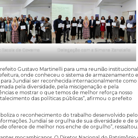
na Escola de Governo
Delegação com a Simone Zanotello
refeito Gustavo Martinelli para uma reunião institucional
Prefeitura, onde conheceu o sistema de armazenamento 
a para Jundiaí ser reconhecida internacionalmente como
mada pela diversidade, pela miscigenação e pela
riências e mostrar o que temos de melhor reforça nosso
talecimento das políticas públicas”, afirmou o prefeito
a simboliza o reconhecimento do trabalho desenvolvido pelo
nformações. Jundiaí se orgulha de sua diversidade e de 
ade oferece de melhor nos enche de orgulho”, ressaltou
tantes moçambicanos. O Diretor Nacional do Patrimônio