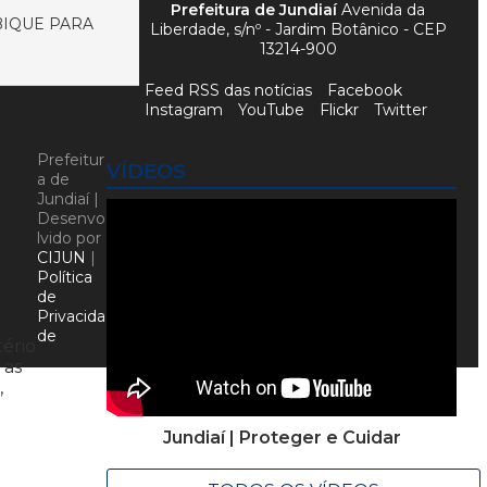
Prefeitura de Jundiaí
Avenida da
BIQUE PARA
Liberdade, s/nº - Jardim Botânico - CEP
13214-900
Feed RSS das notícias
Facebook
Instagram
YouTube
Flickr
Twitter
Prefeitur
VÍDEOS
a de
Jundiaí |
Desenvo
lvido por
CIJUN
|
Política
de
Privacida
de
tério
 as
,
Jundiaí | Proteger e Cuidar