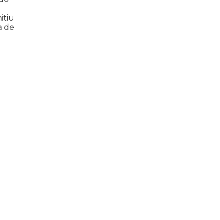
itiu
a de