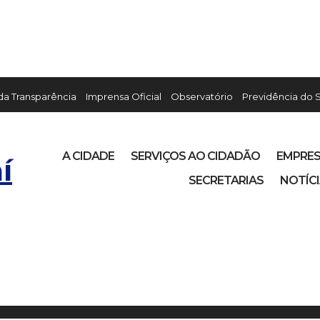
 da Transparência
Imprensa Oficial
Observatório
Previdência do 
A CIDADE
SERVIÇOS AO CIDADÃO
EMPRE
í
SECRETARIAS
NOTÍC