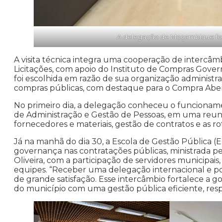
A delegação de Moçambique foi 
A visita técnica integra uma cooperação de interc
Licitações, com apoio do Instituto de Compras Gover
foi escolhida em razão de sua organização administrat
compras públicas, com destaque para o Compra Aber
No primeiro dia, a delegação conheceu o funcioname
de Administração e Gestão de Pessoas, em uma reu
fornecedores e materiais, gestão de contratos e as rot
Já na manhã do dia 30, a Escola de Gestão Pública (
governança nas contratações públicas, ministrada pel
Oliveira, com a participação de servidores municipai
equipes. “Receber uma delegação internacional e po
de grande satisfação. Esse intercâmbio fortalece a 
do município com uma gestão pública eficiente, res