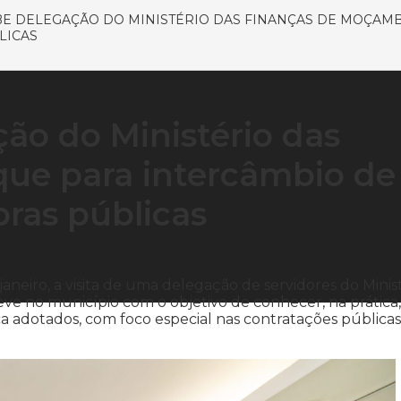
BE DELEGAÇÃO DO MINISTÉRIO DAS FINANÇAS DE MOÇAM
LICAS
ão do Ministério das
ue para intercâmbio de
ras públicas
janeiro, a visita de uma delegação de servidores do Minis
e no município com o objetivo de conhecer, na prática,
ca adotados, com foco especial nas contratações públicas