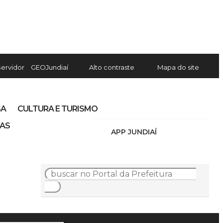
Servidor
GEOJundiaí
Alto contraste
Mapa do site
SA
CULTURA E TURISMO
IAS
APP JUNDIAÍ