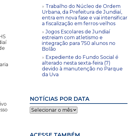
Trabalho do Núcleo de Ordem
Urbana, da Prefeitura de Jundiaí,
entra em nova fase e vai intensificar
a fiscalização em ferros-velhos
Jogos Escolares de Jundiaí
RHS
estreiam com atletismo e
iaí
integração para 750 alunos no
 de
Bolão
Expediente do Fundo Social é
alterado nesta sexta-feira (7)
aria
devido à manutenção no Parque
da Uva
NOTÍCIAS POR DATA
ivo
Notícias
isso
por
data
ACESSE TAMBÉM