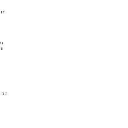
 um
ém
is
s-de-