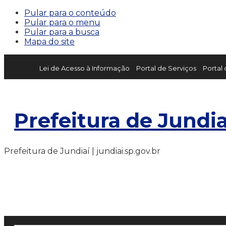
Pular para o conteúdo
Pular para o menu
Pular para a busca
Mapa do site
Lei de Acesso à Informação
Portal de Serviços
Portal
Prefeitura de Jundia
Prefeitura de Jundiaí | jundiai.sp.gov.br