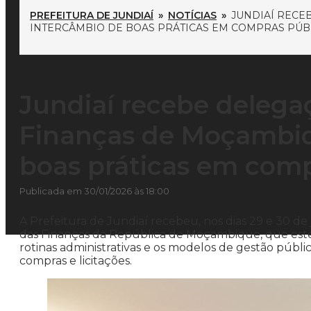
PREFEITURA DE JUNDIAÍ
»
NOTÍCIAS
»
JUNDIAÍ RECE
INTERCÂMBIO DE BOAS PRÁTICAS EM COMPRAS PÚB
Jundiaí recebe delegaç
Finanças de Moçambiq
boas práticas em comp
Publicada em 30/01/2026 às 18:00
A Prefeitura de Jundiaí recebeu, nos dias 29 e 30 de 
das Finanças da República de Moçambique, que estev
rotinas administrativas e os modelos de gestão públi
compras e licitações.