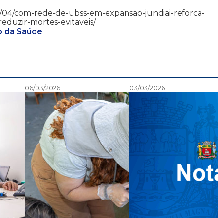
26/02/04/com-rede-de-ubss-em-expansao-jundiai-reforca-
eduzir-mortes-evitaveis/
o da Saúde
06/03/2026
03/03/2026