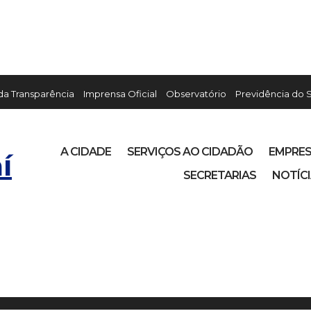
 da Transparência
Imprensa Oficial
Observatório
Previdência do 
A CIDADE
SERVIÇOS AO CIDADÃO
EMPRE
í
SECRETARIAS
NOTÍC