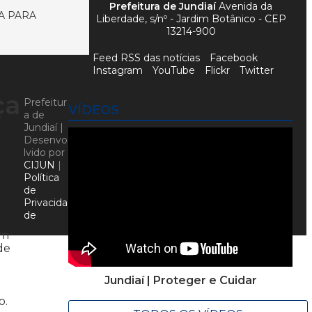
Prefeitura de Jundiaí
Avenida da
A PARA
Liberdade, s/nº - Jardim Botânico - CEP
13214-900
Feed RSS das notícias
Facebook
Instagram
YouTube
Flickr
Twitter
ça
Prefeitur
VÍDEOS
a de
Jundiaí |
Desenvo
lvido por
CIJUN
|
Política
de
Privacida
de
em
de
Jundiaí | Proteger e Cuidar
o.