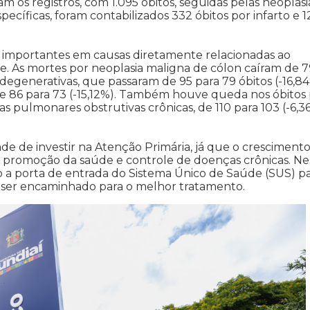
m os registros, com 1.095 óbitos, seguidas pelas neoplasi
specíficas, foram contabilizados 332 óbitos por infarto e 1
importantes em causas diretamente relacionadas ao
 As mortes por neoplasia maligna de cólon caíram de 7
egenerativas, que passaram de 95 para 79 óbitos (-16,84
 de 86 para 73 (-15,12%). Também houve queda nos óbitos
s pulmonares obstrutivas crônicas, de 110 para 103 (-6,3
e de investir na Atenção Primária, já que o cresciment
 promoção da saúde e controle de doenças crônicas. Ne
 a porta de entrada do Sistema Único de Saúde (SUS) pa
e ser encaminhado para o melhor tratamento.