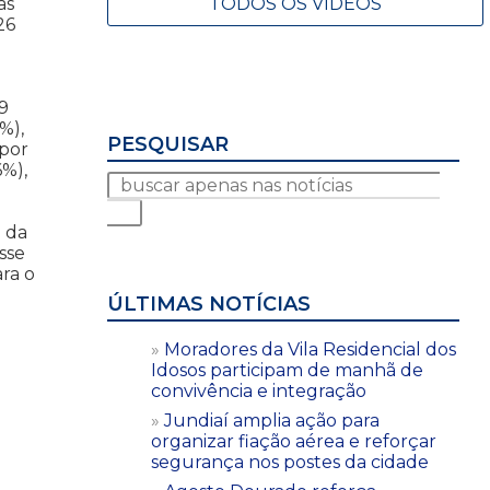
TODOS OS VÍDEOS
as
26
9
%),
PESQUISAR
 por
6%),
o da
sse
ra o
ÚLTIMAS NOTÍCIAS
Moradores da Vila Residencial dos
Idosos participam de manhã de
convivência e integração
Jundiaí amplia ação para
organizar fiação aérea e reforçar
segurança nos postes da cidade