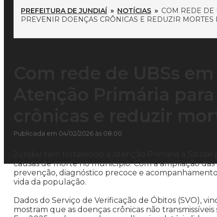
PREFEITURA DE JUNDIAÍ
»
NOTÍCIAS
»
COM REDE DE 
PREVENIR DOENÇAS CRÔNICAS E REDUZIR MORTES E
Com rede de UBSs em e
Atenção Primária para
crônicas e reduzir mor
Publicada em 04/02/2026 às 08:00
Jundiaí tem fortalecido a Atenção Primária à Saúde p
causas de morte no município. Com a ampliação das U
prevenção, diagnóstico precoce e acompanhamento 
vida da população.
Dados do Serviço de Verificação de Óbitos (SVO), v
mostram que as doenças crônicas não transmissíveis 