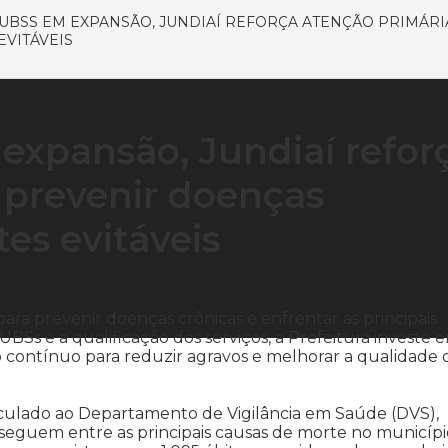
UBSS EM EXPANSÃO, JUNDIAÍ REFORÇA ATENÇÃO PRIMÁRI
VITÁVEIS
xpansão, Jundiaí refor
 prevenir doenças
tes evitáveis
ara prevenir doenças crônicas e enfrentar as principais
BSs e a qualificação dos serviços, a Prefeitura investe 
contínuo para reduzir agravos e melhorar a qualidade 
inculado ao Departamento de Vigilância em Saúde (DVS),
seguem entre as principais causas de morte no municípi