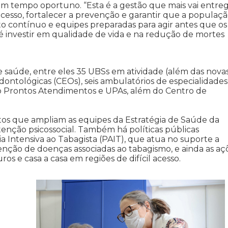
m tempo oportuno. “Esta é a gestão que mais vai entre
o acesso, fortalecer a prevenção e garantir que a populaç
 contínuo e equipes preparadas para agir antes que os
é investir em qualidade de vida e na redução de mortes
 saúde, entre eles 35 UBSs em atividade (além das nova
ontológicas (CEOs), seis ambulatórios de especialidades
co Prontos Atendimentos e UPAs, além do Centro de
tos que ampliam as equipes da Estratégia de Saúde da
atenção psicossocial. Também há políticas públicas
ia Intensiva ao Tabagista (PAIT), que atua no suporte a
enção de doenças associadas ao tabagismo, e ainda as aç
os e casa a casa em regiões de difícil acesso.