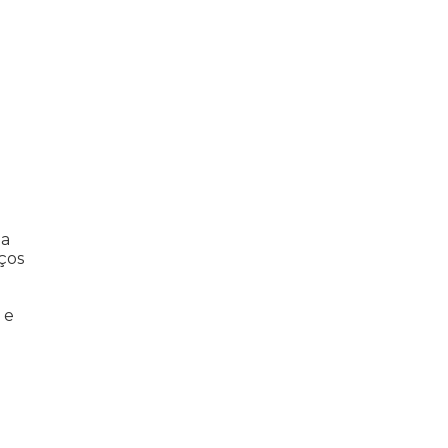
da
ços
 e