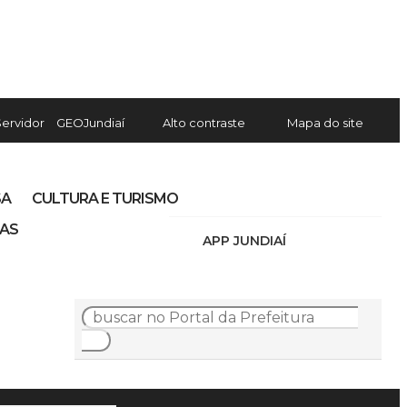
Servidor
GEOJundiaí
Alto contraste
Mapa do site
SA
CULTURA E TURISMO
IAS
APP JUNDIAÍ