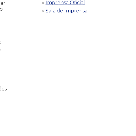
Imprensa Oficial
gar
ão
Sala de Imprensa
s
,
ões