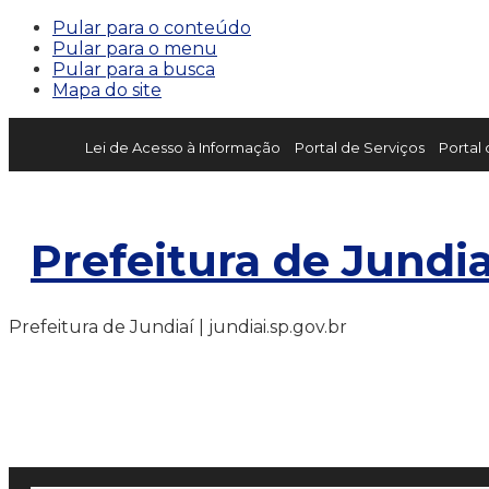
Pular para o conteúdo
Pular para o menu
Pular para a busca
Mapa do site
Lei de Acesso à Informação
Portal de Serviços
Portal
Prefeitura de Jundia
Prefeitura de Jundiaí | jundiai.sp.gov.br