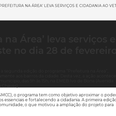
‘PREFEITURA NA ÁREA’ LEVA SERVIÇOS E CIDADANIA AO V
a na Área’ leva serviços e
te no dia 28 de fevereir
ro a segunda edição do programa “Prefeitura na Área”,
etamente aos bairros da cidade. Desta vez, a ação acontec
unicípio, das 9h às 15h, na EMEB Ivo de Bona (Avenida
a Chaves).
 (SMCC), o programa tem como objetivo aproximar o pode
s essenciais e fortalecendo a cidadania. A primeira edição
comunidade, o que motivou a ampliação do projeto para