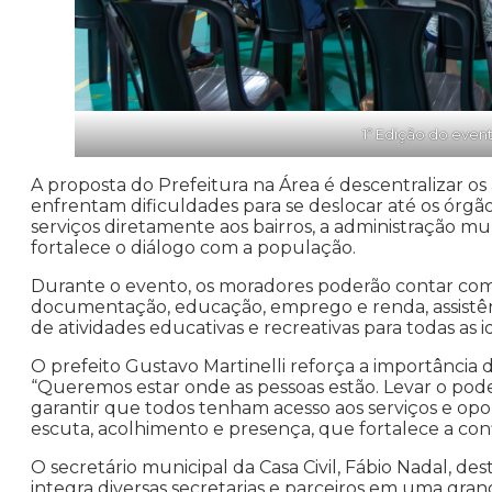
1º Edição do event
A proposta do Prefeitura na Área é descentralizar
enfrentam dificuldades para se deslocar até os órgão
serviços diretamente aos bairros, a administração mun
fortalece o diálogo com a população.
Durante o evento, os moradores poderão contar com
documentação, educação, emprego e renda, assistênci
de atividades educativas e recreativas para todas as i
O prefeito Gustavo Martinelli reforça a importância da 
“Queremos estar onde as pessoas estão. Levar o pod
garantir que todos tenham acesso aos serviços e op
escuta, acolhimento e presença, que fortalece a con
O secretário municipal da Casa Civil, Fábio Nadal, de
integra diversas secretarias e parceiros em uma gran