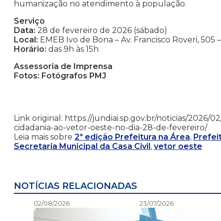
humanização no atendimento à população.
Serviço
Data:
28 de fevereiro de 2026 (sábado)
Local:
EMEB Ivo de Bona – Av. Francisco Roveri, 505
Horário:
das 9h às 15h
Assessoria de Imprensa
Fotos: Fotógrafos PMJ
Link original: https://jundiai.sp.gov.br/noticias/2026
cidadania-ao-vetor-oeste-no-dia-28-de-fevereiro/
Leia mais sobre
2ª edição Prefeitura na Área
,
Prefei
Secretaria Municipal da Casa Civil
,
vetor oeste
NOTÍCIAS RELACIONADAS
02/08/2026
23/07/2026