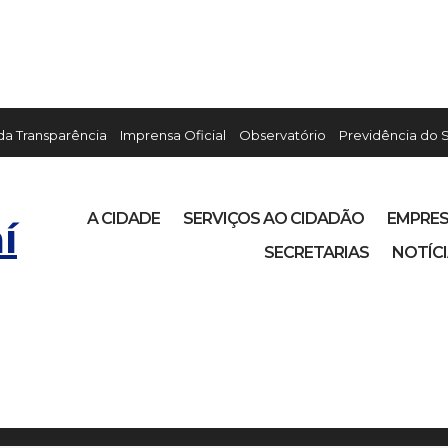
 da Transparência
Imprensa Oficial
Observatório
Previdência do 
A CIDADE
SERVIÇOS AO CIDADÃO
EMPRE
í
SECRETARIAS
NOTÍC