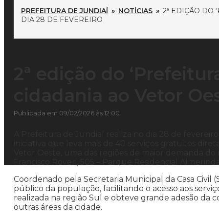
PREFEITURA DE JUNDIAÍ
»
NOTÍCIAS
»
2ª EDIÇÃO DO 
DIA 28 DE FEVEREIRO
2ª edição do ‘Prefeitur
cidadania ao Vetor Oes
Publicada em 09/02/2026 às 12:00
A Prefeitura de Jundiaí realiza no dia 28 de feverei
iniciativa que leva mais de 40 serviços gratuitos dir
Vetor Oeste, uma das regiões de maior demanda do m
Francisco Roveri, 505 – Parque Residencial Almerind
Coordenado pela Secretaria Municipal da Casa Civil
público da população, facilitando o acesso aos serviço
realizada na região Sul e obteve grande adesão da 
outras áreas da cidade.