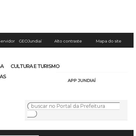
Servidor
GEOJundiaí
Alto contraste
Mapa do site
SA
CULTURA E TURISMO
IAS
APP JUNDIAÍ