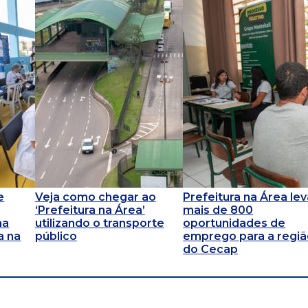
e
Veja como chegar ao
Prefeitura na Área lev
‘Prefeitura na Área’
mais de 800
ma
utilizando o transporte
oportunidades de
a na
público
emprego para a regi
do Cecap