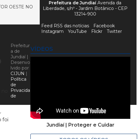
Prefeitura de Jundiaí
Avenida da
ETOR OESTE NO
Liberdade, s/nº - Jardim Botânico - CEP
13214-900
Feed RSS das notícias
Facebook
Instagram
YouTube
Flickr
Twitter
Prefeitur
VÍDEOS
a de
o
Jundiaí |
Desenvo
lvido por
CIJUN
|
Política
de
Privacida
e no
de
r
 foi
Jundiaí | Proteger e Cuidar