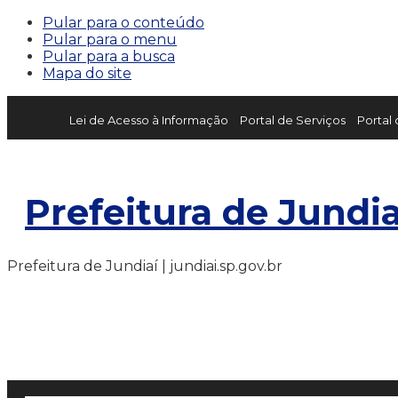
Pular para o conteúdo
Pular para o menu
Pular para a busca
Mapa do site
Lei de Acesso à Informação
Portal de Serviços
Portal
Prefeitura de Jundia
Prefeitura de Jundiaí | jundiai.sp.gov.br