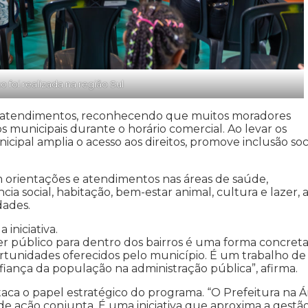
o foi realizada na região Sul
 os atendimentos, reconhecendo que muitos moradores
s municipais durante o horário comercial. Ao levar os
icipal amplia o acesso aos direitos, promove inclusão soc
 orientações e atendimentos nas áreas de saúde,
a social, habitação, bem-estar animal, cultura e lazer, 
dades.
iniciativa.
er público para dentro dos bairros é uma forma concret
ortunidades oferecidos pelo município. É um trabalho de
fiança da população na administração pública”, afirma.
staca o papel estratégico do programa. “O Prefeitura na 
de ação conjunta. É uma iniciativa que aproxima a gestã