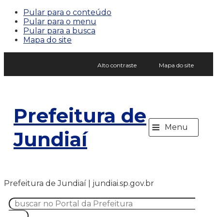
Pular para o conteúdo
Pular para o menu
Pular para a busca
Mapa do site
Alto contraste
Mapa do site
Prefeitura de
≡
Menu
Jundiaí
Prefeitura de Jundiaí | jundiai.sp.gov.br