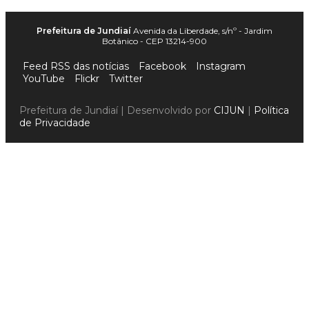
Prefeitura de Jundiaí
Avenida da Liberdade, s/nº - Jardim
Botânico - CEP 13214-900
Feed RSS das notícias
Facebook
Instagram
YouTube
Flickr
Twitter
Prefeitura de Jundiaí | Desenvolvido por
CIJUN
|
Política
de Privacidade