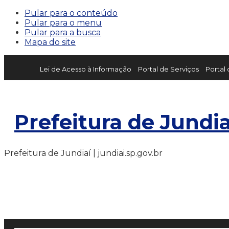
Pular para o conteúdo
Pular para o menu
Pular para a busca
Mapa do site
Lei de Acesso à Informação
Portal de Serviços
Portal
Prefeitura de Jundia
Prefeitura de Jundiaí | jundiai.sp.gov.br