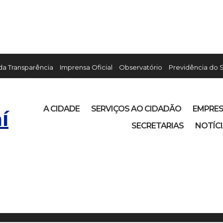
 da Transparência
Imprensa Oficial
Observatório
Previdência do 
A CIDADE
SERVIÇOS AO CIDADÃO
EMPRE
í
SECRETARIAS
NOTÍC