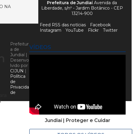
Prefeitura de Jundiaí
Avenida da
O NA
Liberdade, s/nº - Jardim Botânico - CEP
13214-900
Feed RSS das notícias
Facebook
Instagram
YouTube
Flickr
Twitter
Prefeitur
VÍDEOS
a de
n
Jundiaí |
Desenvo
lvido por
CIJUN
|
Política
de
Privacida
de
ara
r
Jundiaí | Proteger e Cuidar