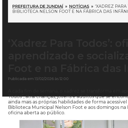
PREFEITURA DE JUNDIAÍ
»
NOTÍCIAS
»
‘XADREZ PARA
BIBLIOTECA NELSON FOOT E NA FÁBRICA DAS INFÂN
‘Xadrez Para Todos’: o
aprendizado e socializ
Foot e na Fábrica das 
Publicada em 13/02/2026 às 12:00
A cada fim de semana, o xadrez se transforma em apr
Todos”, atrai crianças, jovens e adultos que se enco
ainda mais as próprias habilidades de forma acessí
Biblioteca Municipal Nelson Foot e aos domingos na 
oficina aberta ao público.