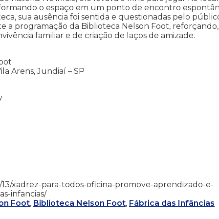
ansformando o espaço em um ponto de encontro espontân
ca, sua ausência foi sentida e questionadas pelo público
ente a programação da Biblioteca Nelson Foot, reforçando,
ivência familiar e de criação de laços de amizade.
Foot
ila Arens, Jundiaí – SP
y
6/02/13/xadrez-para-todos-oficina-promove-aprendizado-e-
as-infancias/
son Foot
,
Biblioteca Nelson Foot
,
Fábrica das Infâncias