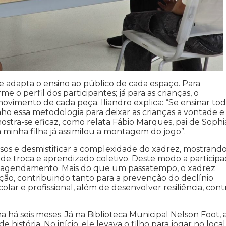
ue adapta o ensino ao público de cada espaço. Para
 o perfil dos participantes; já para as crianças, o
ovimento de cada peça. Iliandro explica: “Se ensinar tod
enho essa metodologia para deixar as crianças a vontade e
tra-se eficaz, como relata Fábio Marques, pai de Sophi
 minha filha já assimilou a montagem do jogo”.
versos e desmistificar a complexidade do xadrez, mostrand
 de troca e aprendizado coletivo. Deste modo a particip
u agendamento. Mais do que um passatempo, o xadrez
ação, contribuindo tanto para a prevenção do declínio
ar e profissional, além de desenvolver resiliência, cont
na há seis meses. Já na Biblioteca Municipal Nelson Foot, 
história. No início, ele levava o filho para jogar no local