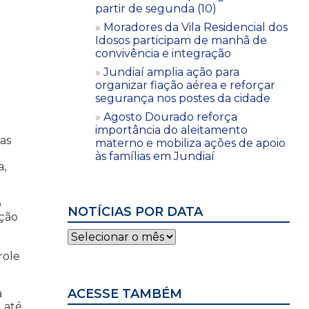
partir de segunda (10)
Moradores da Vila Residencial dos
Idosos participam de manhã de
convivência e integração
Jundiaí amplia ação para
organizar fiação aérea e reforçar
segurança nos postes da cidade
Agosto Dourado reforça
importância do aleitamento
as
materno e mobiliza ações de apoio
às famílias em Jundiaí
a,
o
NOTÍCIAS POR DATA
ação
Notícias
por
role
data
ACESSE TAMBÉM
a
, até