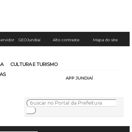
Servidor
GEOJundiaí
Alto contraste
Mapa do site
SA
CULTURA E TURISMO
IAS
APP JUNDIAÍ