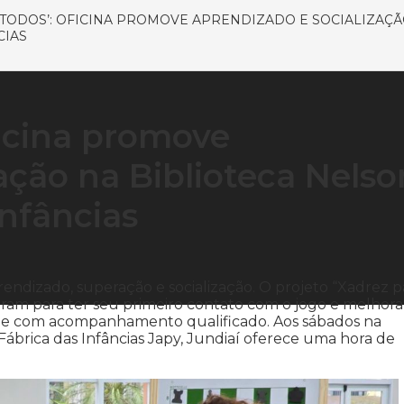
 TODOS’: OFICINA PROMOVE APRENDIZADO E SOCIALIZAÇÃ
CIAS
ficina promove
ação na Biblioteca Nelso
Infâncias
endizado, superação e socialização. O projeto “Xadrez p
ntram para ter seu primeiro contato com o jogo e melhora
vel e com acompanhamento qualificado. Aos sábados na
Fábrica das Infâncias Japy, Jundiaí oferece uma hora de