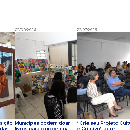
02/08/2026
22/07/2026
sição
Munícipes podem doar
“Crie seu Projeto Cult
 das
livros para o programa
e Criativo” abre