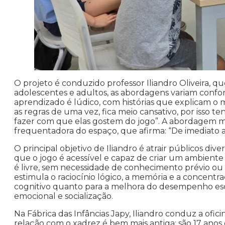
O projeto é conduzido professor Iliandro Oliveira, q
adolescentes e adultos, as abordagens variam conforme
aprendizado é lúdico, com histórias que explicam o m
as regras de uma vez, fica meio cansativo, por isso t
fazer com que elas gostem do jogo”. A abordagem mos
frequentadora do espaço, que afirma: “De imediato a
O principal objetivo de Iliandro é atrair públicos di
que o jogo é acessível e capaz de criar um ambiente
é livre, sem necessidade de conhecimento prévio o
estimula o raciocínio lógico, a memória e a concentr
cognitivo quanto para a melhora do desempenho escol
emocional e socialização.
Na Fábrica das Infâncias Japy, Iliandro conduz a ofici
relação com o xadrez é bem mais antiga: são 17 anos de 