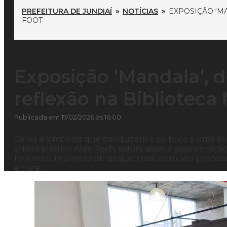
PREFEITURA DE JUNDIAÍ
»
NOTÍCIAS
»
EXPOSIÇÃO ‘M
FOOT
Exposição ‘Mandala’, 
reflexão na Biblioteca
Publicada em 17/02/2026 às 16:00
Cores e símbolos que conduzem o público a uma exper
artista plástico Alex Roch, estará aberta para visitaç
fevereiro, reunindo obras que traduzem seu proce
e cura.