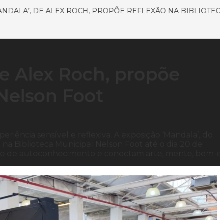
ANDALA’, DE ALEX ROCH, PROPÕE REFLEXÃO NA BIBLIOTE
de Alex Roch, propõe
 Nelson Foot
iência sensível e reflexiva. A exposição ‘Mandala’, do
ão na Biblioteca Municipal Nelson Foot até o dia 20 de
sso de autoconhecimento e conectam arte, mente, bem-e