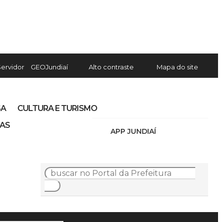
Servidor
GEOJundiaí
Alto contraste
Mapa do site
SA
CULTURA E TURISMO
IAS
APP JUNDIAÍ