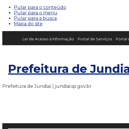
Pular para o conteúdo
Pular para o menu
Pular para a busca
Mapa do site
Lei de Acesso à Informação
Portal de Serviços
Portal
Prefeitura de Jundia
Prefeitura de Jundiaí | jundiai.sp.gov.br