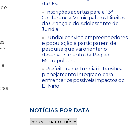
a
da Uva
 de
Inscrições abertas para a 13ª
Conferência Municipal dos Direitos
da Criança e do Adolescente de
a
Jundiaí
Jundiaí convida empreendedores
es
e população a participarem de
ras
pesquisa que vai orientar o
desenvolvimento da Região
Metropolitana
 e
Prefeitura de Jundiaí intensifica
planejamento integrado para
enfrentar os possíveis impactos do
El Niño
tras
NOTÍCIAS POR DATA
Notícias
por
data