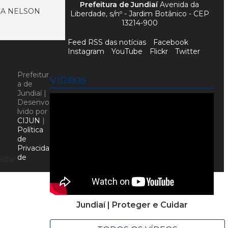
Prefeitura de Jundiaí
Avenida da
CA NELSON
Liberdade, s/nº - Jardim Botânico - CEP
13214-900
Feed RSS das notícias
Facebook
Instagram
YouTube
Flickr
Twitter
Prefeitur
VÍDEOS
a de
Jundiaí |
Desenvo
lvido por
CIJUN
|
Política
de
Privacida
de
star
Jundiaí | Proteger e Cuidar