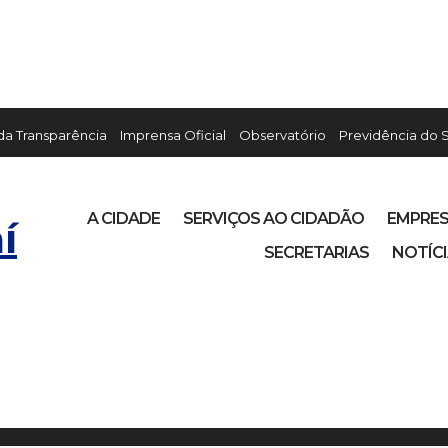
 da Transparência
Imprensa Oficial
Observatório
Previdência do 
A CIDADE
SERVIÇOS AO CIDADÃO
EMPRE
í
SECRETARIAS
NOTÍC