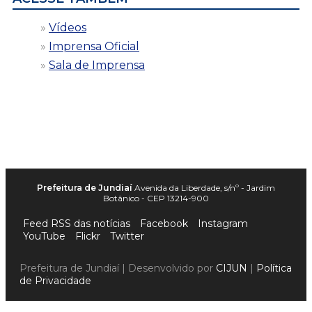
Vídeos
Imprensa Oficial
Sala de Imprensa
Prefeitura de Jundiaí
Avenida da Liberdade, s/nº - Jardim
Botânico - CEP 13214-900
Feed RSS das notícias
Facebook
Instagram
YouTube
Flickr
Twitter
Prefeitura de Jundiaí | Desenvolvido por
CIJUN
|
Política
de Privacidade