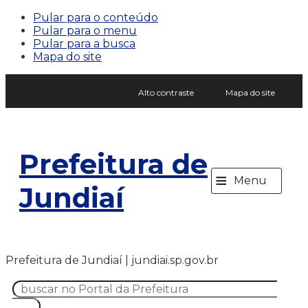
Pular para o conteúdo
Pular para o menu
Pular para a busca
Mapa do site
Alto contraste
Mapa do site
Prefeitura de
≡
Menu
Jundiaí
Prefeitura de Jundiaí | jundiai.sp.gov.br