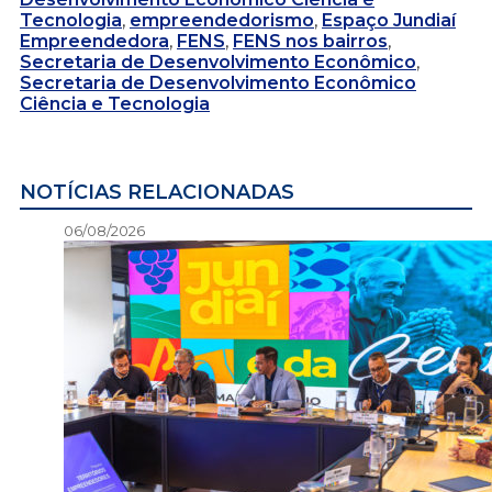
Tecnologia
,
empreendedorismo
,
Espaço Jundiaí
Empreendedora
,
FENS
,
FENS nos bairros
,
Secretaria de Desenvolvimento Econômico
,
Secretaria de Desenvolvimento Econômico
Ciência e Tecnologia
NOTÍCIAS RELACIONADAS
06/08/2026