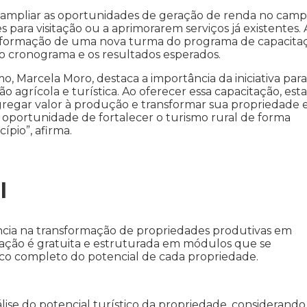
e e ampliar as oportunidades de geração de renda no camp
para visitação ou a aprimorarem serviços já existentes. 
a a formação de uma nova turma do programa de capacita
o cronograma e os resultados esperados.
, Marcela Moro, destaca a importância da iniciativa para
ão agrícola e turística. Ao oferecer essa capacitação, es
 agregar valor à produção e transformar sua propriedade
 oportunidade de fortalecer o turismo rural de forma
ípio”, afirma.
l
cia na transformação de propriedades produtivas em
citação é gratuita e estruturada em módulos que se
co completo do potencial de cada propriedade.
lise do potencial turístico da propriedade, considerando