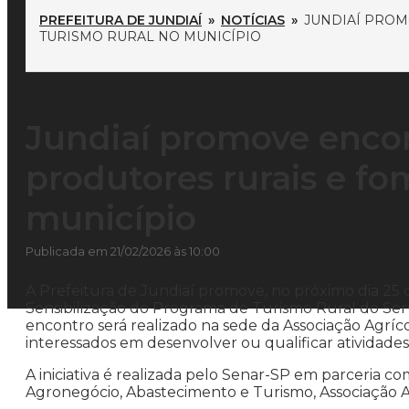
PREFEITURA DE JUNDIAÍ
»
NOTÍCIAS
»
JUNDIAÍ PROM
TURISMO RURAL NO MUNICÍPIO
Jundiaí promove encon
produtores rurais e fo
município
Publicada em 21/02/2026 às 10:00
A Prefeitura de Jundiaí promove, no próximo dia 25 de
Sensibilização do Programa de Turismo Rural do Ser
encontro será realizado na sede da Associação Agrícol
interessados em desenvolver ou qualificar atividades
A iniciativa é realizada pelo Senar-SP em parceria co
Agronegócio, Abastecimento e Turismo, Associação Ag