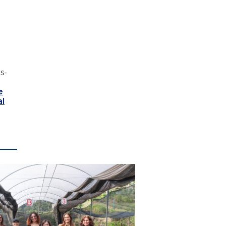
s-
e
al