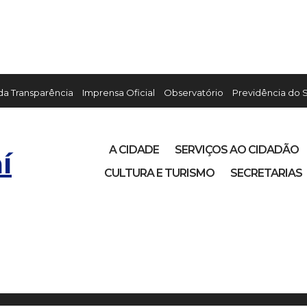
 da Transparência
Imprensa Oficial
Observatório
Previdência do 
A CIDADE
SERVIÇOS AO CIDADÃO
í
CULTURA E TURISMO
SECRETARIAS