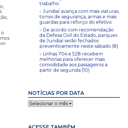
trabalho
o,
Jundiaí avança com mais viaturas,
A
torres de segurança, armas e mais
ção,
guardas para reforço do efetivo
De acordo com recomendação
 o
da Defesa Civil do Estado, parques
tamos
de Jundiaí serão fechados
 em
preventivamente neste sábado (8)
Linhas 704 e 528 recebem
melhorias para oferecer mais
comodidade aos passageiros a
partir de segunda (10)
NOTÍCIAS POR DATA
Notícias
por
data
ACESSE TAMBÉM