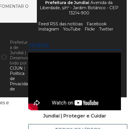
Prefeitura de Jundiaí
Avenida da
 FOMENTAR O
Liberdade, s/nº - Jardim Botânico - CEP
13214-900
Feed RSS das notícias
Facebook
Instagram
YouTube
Flickr
Twitter
Prefeitur
VÍDEOS
a de
no
Jundiaí |
Desenvo
lvido por
CIJUN
|
Política
de
Privacida
de
es e
Jundiaí | Proteger e Cuidar