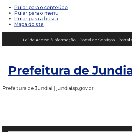
Pular para o conteúdo
Pular para o menu
Pular para a busca
Mapa do site
Lei de Acesso à Informação
Portal de Serviços
Portal
Prefeitura de Jundia
Prefeitura de Jundiaí | jundiai.sp.gov.br