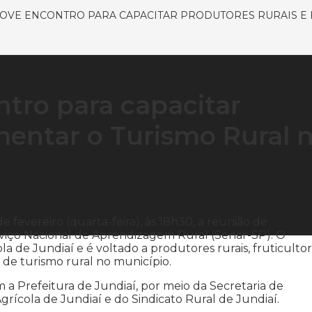
OVE ENCONTRO PARA CAPACITAR PRODUTORES RURAIS E
tro para capacitar
mentar o Turismo Rural 
 fevereiro (quarta-feira), às 18h30, a reunião de
viço Nacional de Aprendizagem Rural (Senar-SP). O
a de Jundiaí e é voltado a produtores rurais, fruticultor
 de turismo rural no município.
m a Prefeitura de Jundiaí, por meio da Secretaria de
rícola de Jundiaí e do Sindicato Rural de Jundiaí.