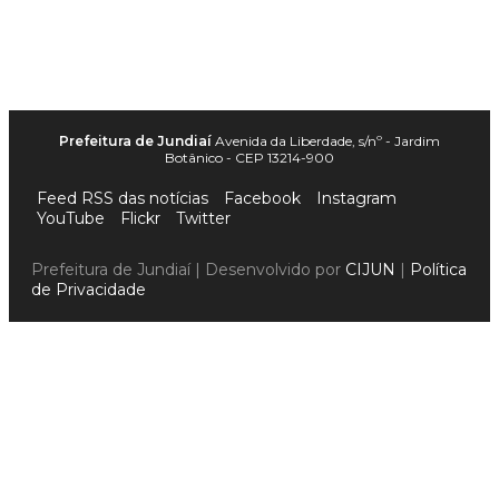
Prefeitura de Jundiaí
Avenida da Liberdade, s/nº - Jardim
Botânico - CEP 13214-900
Feed RSS das notícias
Facebook
Instagram
YouTube
Flickr
Twitter
Prefeitura de Jundiaí | Desenvolvido por
CIJUN
|
Política
de Privacidade