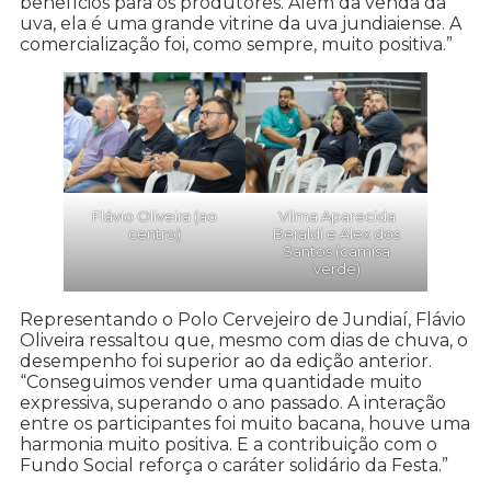
benefícios para os produtores. Além da venda da
uva, ela é uma grande vitrine da uva jundiaiense. A
comercialização foi, como sempre, muito positiva.”
Flávio Oliveira (ao
Vilma Aparecida
centro)
Beraldi e Alex dos
Santos (camisa
verde)
Representando o Polo Cervejeiro de Jundiaí, Flávio
Oliveira ressaltou que, mesmo com dias de chuva, o
desempenho foi superior ao da edição anterior.
“Conseguimos vender uma quantidade muito
expressiva, superando o ano passado. A interação
entre os participantes foi muito bacana, houve uma
harmonia muito positiva. E a contribuição com o
Fundo Social reforça o caráter solidário da Festa.”