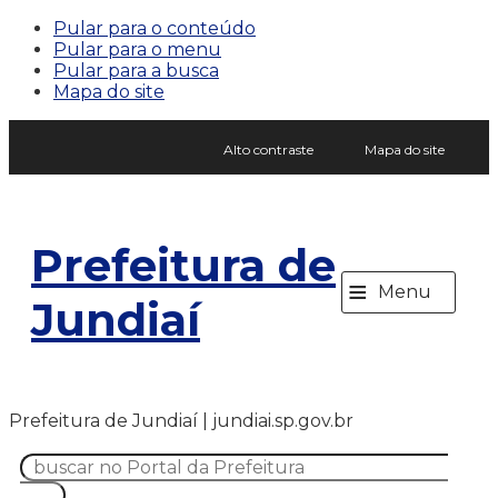
Pular para o conteúdo
Pular para o menu
Pular para a busca
Mapa do site
Alto contraste
Mapa do site
Prefeitura de
≡
Menu
Jundiaí
Prefeitura de Jundiaí | jundiai.sp.gov.br