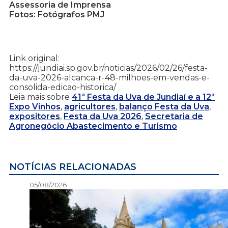
Assessoria de Imprensa
Fotos: Fotógrafos PMJ
Link original:
https://jundiai.sp.gov.br/noticias/2026/02/26/festa-
da-uva-2026-alcanca-r-48-milhoes-em-vendas-e-
consolida-edicao-historica/
Leia mais sobre
41ª Festa da Uva de Jundiaí e a 12ª
Expo Vinhos
,
agricultores
,
balanço Festa da Uva
,
expositores
,
Festa da Uva 2026
,
Secretaria de
Agronegócio Abastecimento e Turismo
NOTÍCIAS RELACIONADAS
05/08/2026