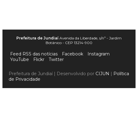
Prefeitura de Jundiaí
Avenida da Liberdade, s/nº - Jardim
Botânico - CEP 13214-900
Feed RSS das notícias
Facebook
Instagram
YouTube
Flickr
Twitter
Prefeitura de Jundiaí | Desenvolvido por
CIJUN
|
Política
de Privacidade