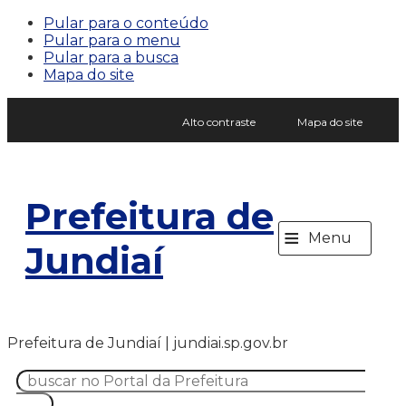
Pular para o conteúdo
Pular para o menu
Pular para a busca
Mapa do site
Alto contraste
Mapa do site
Prefeitura de
≡
Menu
Jundiaí
Prefeitura de Jundiaí | jundiai.sp.gov.br