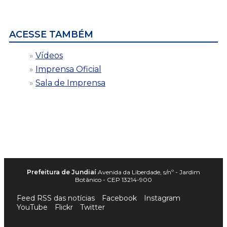
por
data
ACESSE TAMBÉM
Vídeos
Imprensa Oficial
Sala de Imprensa
Prefeitura de Jundiaí
Avenida da Liberdade, s/nº - Jardim
Botânico - CEP 13214-900
Feed RSS das notícias
Facebook
Instagram
YouTube
Flickr
Twitter