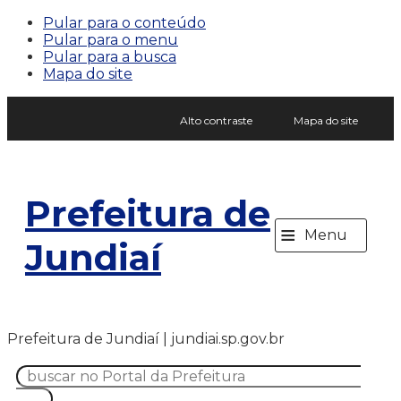
Pular para o conteúdo
Pular para o menu
Pular para a busca
Mapa do site
Alto contraste
Mapa do site
Prefeitura de
≡
Menu
Jundiaí
Prefeitura de Jundiaí | jundiai.sp.gov.br