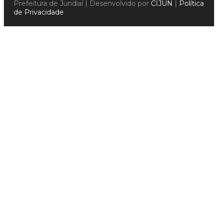
Prefeitura de Jundiaí | Desenvolvido por
CIJUN
|
Política
de Privacidade