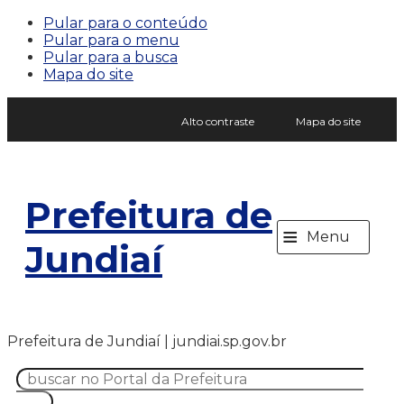
Pular para o conteúdo
Pular para o menu
Pular para a busca
Mapa do site
Alto contraste
Mapa do site
Prefeitura de
≡
Menu
Jundiaí
Prefeitura de Jundiaí | jundiai.sp.gov.br