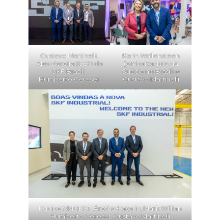
Gustavo Martinelli,
Karin Wallensteen
Alex Pereira (CEO da
(embaixadora da
SKF Brasil),
Suécia no Brasil) e
Humberto Cereser
Gustavo Martinelli
Equipe SMDECT: Áretha Casarin, Mark Willian
Humberto Cereser, Gustavo Martinelli