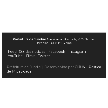
Prefeitura de Jundiaí
Avenida da Liberdade, s/nº - Jardim
Botânico - CEP 13214-900
Feed RSS das notícias
Facebook
Instagram
YouTube
Flickr
Twitter
Prefeitura de Jundiaí | Desenvolvido por
CIJUN
|
Política
de Privacidade