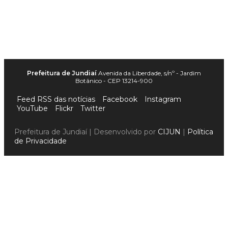
Prefeitura de Jundiaí
Avenida da Liberdade, s/nº - Jardim
Botânico - CEP 13214-900
Feed RSS das notícias
Facebook
Instagram
YouTube
Flickr
Twitter
Prefeitura de Jundiaí | Desenvolvido por
CIJUN
|
Política
de Privacidade