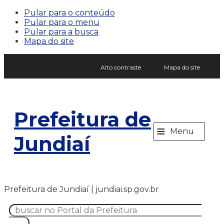
Pular para o conteúdo
Pular para o menu
Pular para a busca
Mapa do site
Alto contraste
Mapa do site
Prefeitura de
≡
Menu
Jundiaí
Prefeitura de Jundiaí | jundiai.sp.gov.br