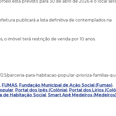
orteio está previsto para 30 de abril de 2026 e o local ser
feitura publicará a lista definitiva de contemplados na
s, o imóvel terá restrição de venda por 10 anos.
/03/23/parceria-para-habitacao-popular-prioriza-familias-qu
,
FUMAS
,
Fundação Municipal de Ação Social (Fumas)
,
opular
,
Portal dos Ipês (Colônia)
,
Portal dos Lírios (Colô
a de Habitação Social
,
Smart Apê Medeiros (Medeiros