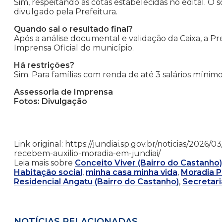
Sim, respeitando as cotas estabelecidas no edital. O s
divulgado pela Prefeitura.
Quando sai o resultado final?
Após a análise documental e validação da Caixa, a Pre
Imprensa Oficial do município.
Há restrições?
Sim. Para famílias com renda de até 3 salários mínimo
Assessoria de Imprensa
Fotos: Divulgação
Link original: https://jundiai.sp.gov.br/noticias/2026
recebem-auxilio-moradia-em-jundiai/
Leia mais sobre
Conceito Viver (Bairro do Castanho)
Habitação social
,
minha casa minha vida
,
Moradia P
Residencial Angatu (Bairro do Castanho)
,
Secretari
NOTÍCIAS RELACIONADAS