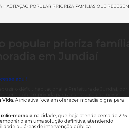
A HABITAÇÃO POPULAR PRIORIZA FAMÍLIAS QUE RECEBEM 
o popular prioriza famíli
oradia em Jundiaí
cesse aqui!
duzir o déficit habitacional, a Prefeitura de Jundiaí, por
parceria público-privada para a construção de novos
a Vida
. A iniciativa foca em oferecer moradia digna para
auxílio-moradia
na cidade, que hoje atende cerca de 275
 temporário em uma solução definitiva, atendendo
lidade ou áreas de intervenção pública.