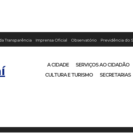
 da Transparência
Imprensa Oficial
Observatório
Previdência do 
A CIDADE
SERVIÇOS AO CIDADÃO
í
CULTURA E TURISMO
SECRETARIAS