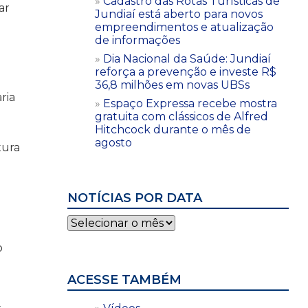
Cadastro das Rotas Turísticas de
ar
Jundiaí está aberto para novos
empreendimentos e atualização
de informações
Dia Nacional da Saúde: Jundiaí
reforça a prevenção e investe R$
36,8 milhões em novas UBSs
ria
Espaço Expressa recebe mostra
gratuita com clássicos de Alfred
Hitchcock durante o mês de
agosto
tura
NOTÍCIAS POR DATA
Notícias
por
data
o
ACESSE TAMBÉM