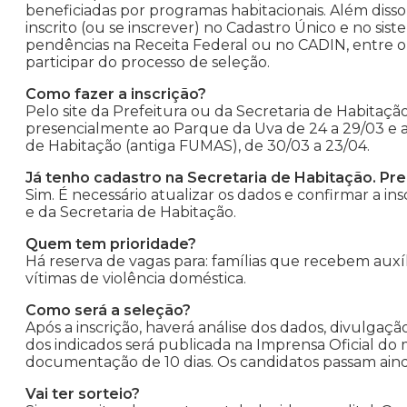
beneficiadas por programas habitacionais. Além disso
inscrito (ou se inscrever) no Cadastro Único e no si
pendências na Receita Federal ou no CADIN, entre o
participar do processo de seleção.
Como fazer a inscrição?
Pelo site da Prefeitura ou da Secretaria de Habitaçã
presencialmente ao Parque da Uva de 24 a 29/03 e a
de Habitação (antiga FUMAS), de 30/03 a 23/04.
Já tenho cadastro na Secretaria de Habitação. Pre
Sim. É necessário atualizar os dados e confirmar a ins
e da Secretaria de Habitação.
Quem tem prioridade?
Há reserva de vagas para: famílias que recebem auxíl
vítimas de violência doméstica.
Como será a seleção?
Após a inscrição, haverá análise dos dados, divulgaç
dos indicados será publicada na Imprensa Oficial do
documentação de 10 dias. Os candidatos passam aind
Vai ter sorteio?