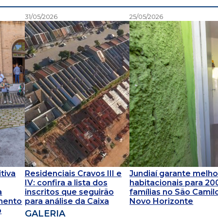
31/05/2026
25/05/2026
tiva
Residenciais Cravos III e
Jundiaí garante melho
IV: confira a lista dos
habitacionais para 20
a
inscritos que seguirão
famílias no São Camil
imento
para análise da Caixa
Novo Horizonte
o
GALERIA