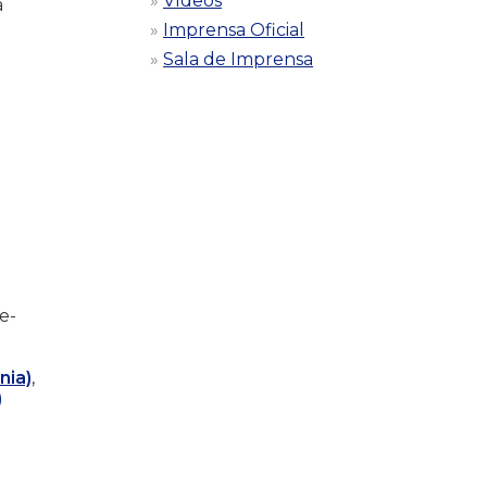
Vídeos
á
Imprensa Oficial
Sala de Imprensa
e-
nia)
,
)