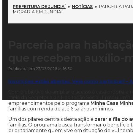
PREFEITURA DE JUNDIAÍ
»
NOTÍCIAS
»
PARCERIA PAR
MORADIA EM JUNDIAÍ
Parceria para habitaçã
que recebem auxílio-m
Publicada em 23/03/2026 às 16:30
Inscrições estão abertas. Veja como participar!
– A
Com o objetivo de ampliar o acesso à casa própria e re
meio da Secretaria de Habitação Social, firmou uma 
empreendimentos pelo programa
Minha Casa Minh
famílias com renda de até 6 salários mínimos.
Um dos pilares centrais desta ação é
zerar a fila do 
famílias. O programa busca transformar o benefício
prioritariamente quem vive em situação de vulnerabi