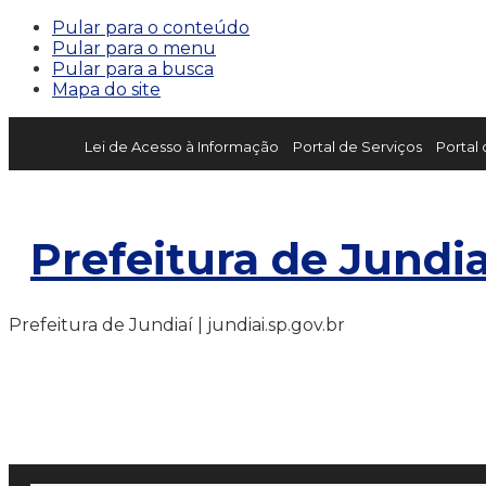
Pular para o conteúdo
Pular para o menu
Pular para a busca
Mapa do site
Lei de Acesso à Informação
Portal de Serviços
Portal
Prefeitura de Jundia
Prefeitura de Jundiaí | jundiai.sp.gov.br