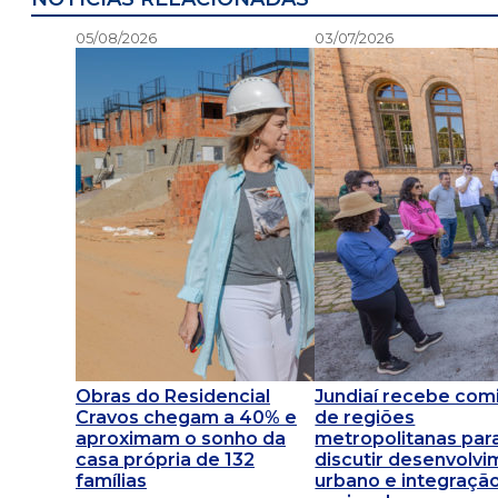
05/08/2026
03/07/2026
Obras do Residencial
Jundiaí recebe comi
Cravos chegam a 40% e
de regiões
aproximam o sonho da
metropolitanas par
casa própria de 132
discutir desenvolv
famílias
urbano e integraçã