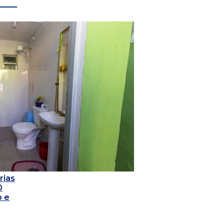
rias
0
o e