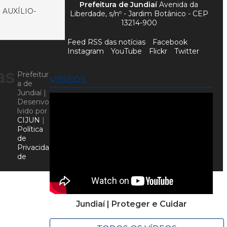
Prefeitura de Jundiaí
Avenida da
AUXÍLIO-
Liberdade, s/nº - Jardim Botânico - CEP
13214-900
Feed RSS das notícias
Facebook
Instagram
YouTube
Flickr
Twitter
as
Prefeitur
VÍDEOS
a de
Jundiaí |
Desenvo
lvido por
CIJUN
|
Política
de
Privacida
de
Jundiaí | Proteger e Cuidar