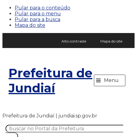
Pular para o conteúdo
Pular para o menu
Pular para a busca
Mapa do site
Alto contraste
Mapa do site
Prefeitura de
≡
Menu
Jundiaí
Prefeitura de Jundiaí | jundiai.sp.gov.br