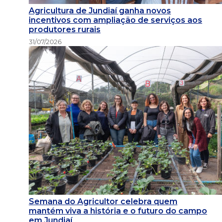
Agricultura de Jundiaí ganha novos
incentivos com ampliação de serviços aos
produtores rurais
31/07/2026
Semana do Agricultor celebra quem
mantém viva a história e o futuro do campo
em Jundiaí