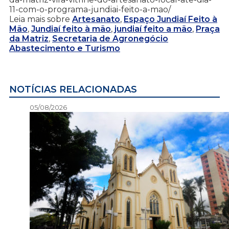
11-com-o-programa-jundiai-feito-a-mao/
Leia mais sobre
Artesanato
,
Espaço Jundiaí Feito à
Mão
,
Jundiaí feito à mão
,
jundiaí feito a mão
,
Praça
da Matriz
,
Secretaria de Agronegócio
Abastecimento e Turismo
NOTÍCIAS RELACIONADAS
05/08/2026