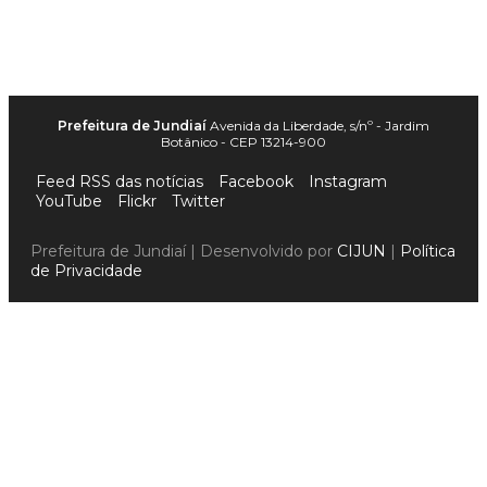
Prefeitura de Jundiaí
Avenida da Liberdade, s/nº - Jardim
Botânico - CEP 13214-900
Feed RSS das notícias
Facebook
Instagram
YouTube
Flickr
Twitter
Prefeitura de Jundiaí | Desenvolvido por
CIJUN
|
Política
de Privacidade