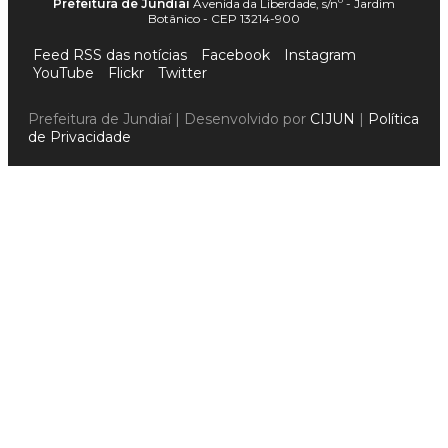
Prefeitura de Jundiaí
Avenida da Liberdade, s/nº - Jardim
Botânico - CEP 13214-900
Feed RSS das notícias
Facebook
Instagram
YouTube
Flickr
Twitter
Prefeitura de Jundiaí | Desenvolvido por
CIJUN
|
Política
de Privacidade