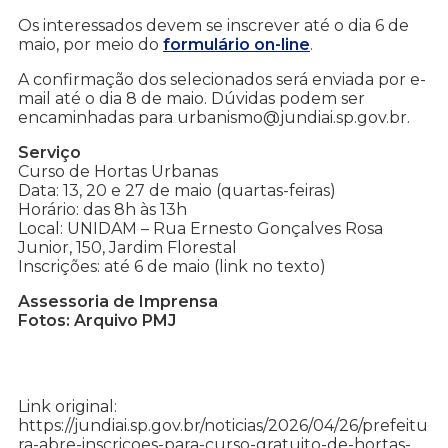
Os interessados devem se inscrever até o dia 6 de
maio, por meio do
formulário on-line
.
A confirmação dos selecionados será enviada por e-
mail até o dia 8 de maio. Dúvidas podem ser
encaminhadas para urbanismo@jundiai.sp.gov.br.
Serviço
Curso de Hortas Urbanas
Data: 13, 20 e 27 de maio (quartas-feiras)
Horário: das 8h às 13h
Local: UNIDAM – Rua Ernesto Gonçalves Rosa
Junior, 150, Jardim Florestal
Inscrições: até 6 de maio (link no texto)
Assessoria de Imprensa
Fotos: Arquivo PMJ
Link original:
https://jundiai.sp.gov.br/noticias/2026/04/26/prefeitu
ra-abre-inscricoes-para-curso-gratuito-de-hortas-