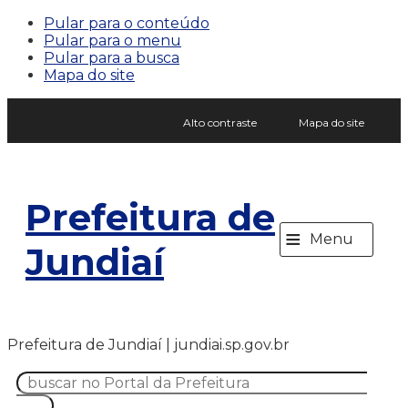
Pular para o conteúdo
Pular para o menu
Pular para a busca
Mapa do site
Alto contraste
Mapa do site
Prefeitura de
≡
Menu
Jundiaí
Prefeitura de Jundiaí | jundiai.sp.gov.br