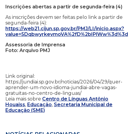
Inscrições abertas a partir de segunda-feira (4)
As inscrições devem ser feitas pelo link a partir de
segunda-feira (4):
https://web21.cijun.sp.gov.br/PMJ/LI/inicio.aspx?
value=5DqbwyrkevmoVA%2fD%2bIPlWw%3d%3d
Assessoria de Imprensa
Foto: Arquivo PMJ
Link original:
https://jundiai.sp.gov.br/noticias/2026/04/29/quer-
aprender-um-novo-idioma-jundiai-abre-vagas-
gratuitas-no-centro-de-linguas/
Leia mais sobre
Centro de Línguas Antônio
Houaiss
,
Educação
,
Secretaria Municipal de
Educação (SME)