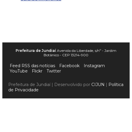
Prefeitura de Jundiaí
Avenida da Liberdade, s/nº - Jardim
Botânico - CEP 13214-900
Feed RSS das notícias
Facebook
Instagram
YouTube
Flickr
Twitter
Prefeitura de Jundiaí | Desenvolvido por
CIJUN
|
Política
de Privacidade