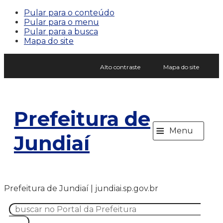
Pular para o conteúdo
Pular para o menu
Pular para a busca
Mapa do site
Alto contraste
Mapa do site
Prefeitura de
≡
Menu
Jundiaí
Prefeitura de Jundiaí | jundiai.sp.gov.br