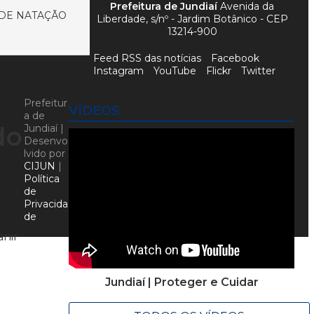
Prefeitura de Jundiaí
Avenida da
 DE NATAÇÃO
Liberdade, s/nº - Jardim Botânico - CEP
13214-900
Feed RSS das notícias
Facebook
Instagram
YouTube
Flickr
Twitter
Prefeitur
VÍDEOS
a de
do
Jundiaí |
Desenvo
lvido por
CIJUN
|
Política
de
Privacida
de
anir
Jundiaí | Proteger e Cuidar