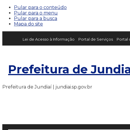
Pular para o conteúdo
Pular para o menu
Pular para a busca
Mapa do site
Lei de Acesso à Informação
Portal de Serviços
Portal
Prefeitura de Jundia
Prefeitura de Jundiaí | jundiai.sp.gov.br