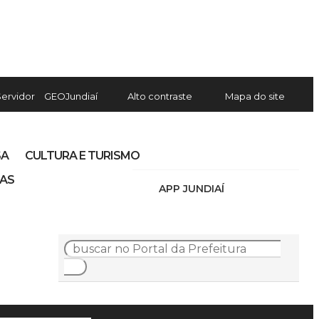
Servidor
GEOJundiaí
Alto contraste
Mapa do site
SA
CULTURA E TURISMO
IAS
APP JUNDIAÍ