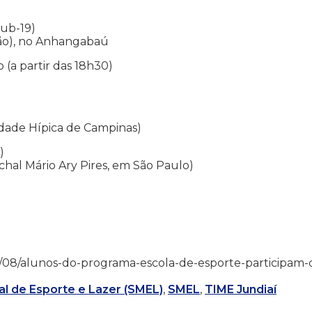
Sub-19)
lão), no Anhangabaú
 (a partir das 18h30)
edade Hípica de Campinas)
)
hal Mário Ary Pires, em São Paulo)
26/05/08/alunos-do-programa-escola-de-esporte-participam-
al de Esporte e Lazer (SMEL)
,
SMEL
,
TIME Jundiaí