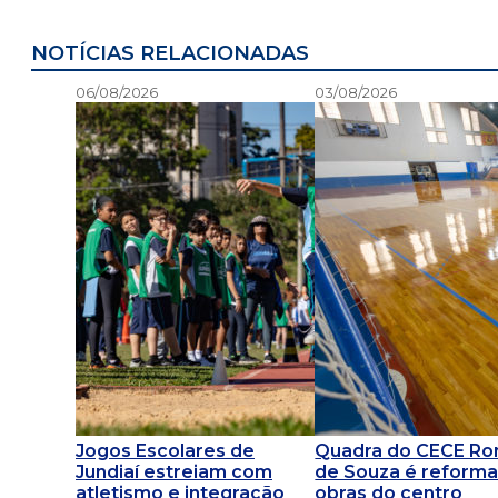
NOTÍCIAS RELACIONADAS
06/08/2026
03/08/2026
Jogos Escolares de
Quadra do CECE R
Jundiaí estreiam com
de Souza é reforma
atletismo e integração
obras do centro