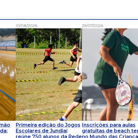
01/08/2026
29/07/2026
omão
Primeira edição do Jogos
Inscrições para aulas
da;
Escolares de Jundiaí
gratuitas de beach te
reúne 750 alunos da Rede
no Mundo das Crianç