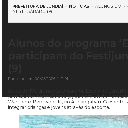
PREFEITURA DE JUNDIAÍ
»
NOTÍCIAS
»
ALUNOS DO PR
NESTE SÁBADO (9)
Alunos do programa ‘E
participam do Festiju
(9)
Publicada em 08/05/2026 às 11:01
Cerca de 170 alunos do programa Escola de Esporte, 
participarão neste sábado (9) do Festijun de Natação
Wanderlei Penteado Jr., no Anhangabaú. O evento será
integrar crianças e jovens através do esporte.