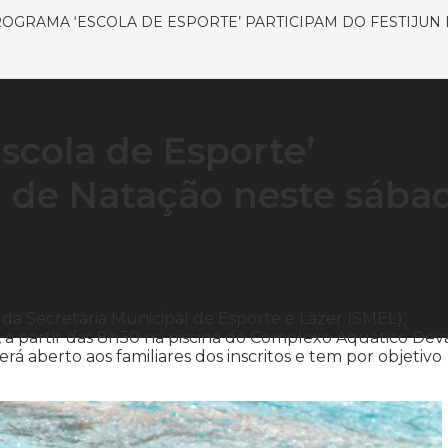
OGRAMA ‘ESCOLA DE ESPORTE’ PARTICIPAM DO FESTIJUN
scola de Esporte’
n de Natação neste sába
da Secretaria Municipal de Esporte e Lazer (SMEL),
, a partir das 8h30 na piscina do Complexo Aquático Dev
 aberto aos familiares dos inscritos e tem por objetivo