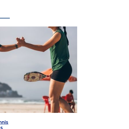
nnis
as