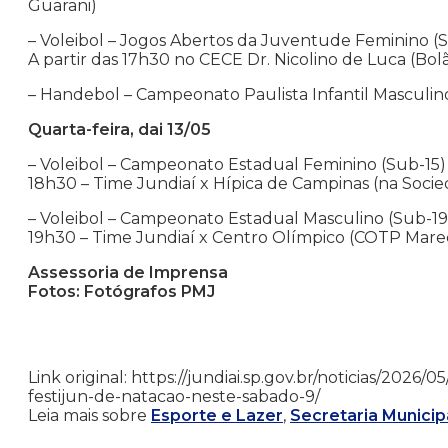
Guarani)
– Voleibol – Jogos Abertos da Juventude Feminino (
A partir das 17h30 no CECE Dr. Nicolino de Luca (Bo
– Handebol – Campeonato Paulista Infantil Masculino
Quarta-feira, dai 13/05
– Voleibol – Campeonato Estadual Feminino (Sub-15)
18h30 – Time Jundiaí x Hípica de Campinas (na Soci
– Voleibol – Campeonato Estadual Masculino (Sub-19
19h30 – Time Jundiaí x Centro Olímpico (COTP Marec
Assessoria de Imprensa
Fotos: Fotógrafos PMJ
Link original: https://jundiai.sp.gov.br/noticias/20
festijun-de-natacao-neste-sabado-9/
Leia mais sobre
Esporte e Lazer
,
Secretaria Municip