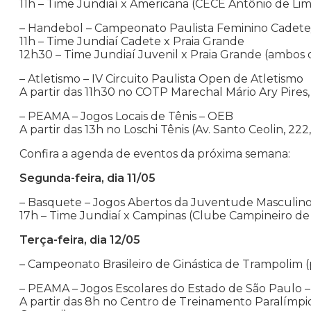
11h – Time Jundiaí x Americana (CECE Antônio de Li
– Handebol – Campeonato Paulista Feminino Cadete
11h – Time Jundiaí Cadete x Praia Grande
12h30 – Time Jundiaí Juvenil x Praia Grande (ambos 
– Atletismo – IV Circuito Paulista Open de Atletismo
A partir das 11h30 no COTP Marechal Mário Ary Pires
– PEAMA – Jogos Locais de Tênis – OEB
A partir das 13h no Loschi Tênis (Av. Santo Ceolin, 22
Confira a agenda de eventos da próxima semana:
Segunda-feira, dia 11/05
– Basquete – Jogos Abertos da Juventude Masculino
17h – Time Jundiaí x Campinas (Clube Campineiro d
Terça-feira, dia 12/05
– Campeonato Brasileiro de Ginástica de Trampolim (p
– PEAMA – Jogos Escolares do Estado de São Paulo –
A partir das 8h no Centro de Treinamento Paralímpico