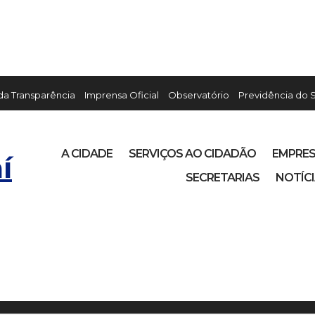
 da Transparência
Imprensa Oficial
Observatório
Previdência do 
A CIDADE
SERVIÇOS AO CIDADÃO
EMPRE
í
SECRETARIAS
NOTÍC