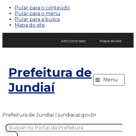
Pular para o conteúdo
Pular para o menu
Pular para a busca
Mapa do site
Alto contraste
Mapa do site
Prefeitura de
≡
Menu
Jundiaí
Prefeitura de Jundiaí | jundiai.sp.gov.br