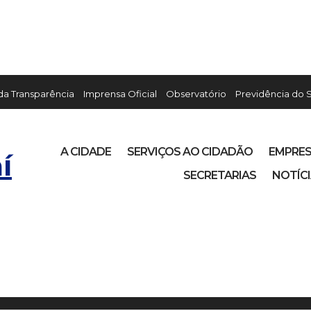
 da Transparência
Imprensa Oficial
Observatório
Previdência do 
A CIDADE
SERVIÇOS AO CIDADÃO
EMPRE
í
SECRETARIAS
NOTÍC