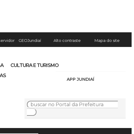
Servidor
GEOJundiaí
Alto contraste
Mapa do site
SA
CULTURA E TURISMO
IAS
APP JUNDIAÍ