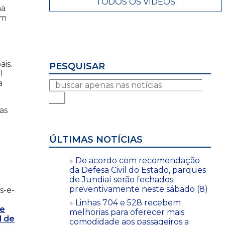
TODOS OS VÍDEOS
ha
ém
is.
PESQUISAR
l
a
as
ÚLTIMAS NOTÍCIAS
De acordo com recomendação
da Defesa Civil do Estado, parques
de Jundiaí serão fechados
preventivamente neste sábado (8)
s-e-
Linhas 704 e 528 recebem
de
melhorias para oferecer mais
l de
comodidade aos passageiros a