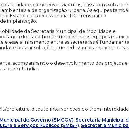
para a cidade, como novos viadutos, passagens sob a lin
es ambientais e de organização urbana. As equipes tamb
o do Estado e a concessionária TIC Trens para o
de implantação.
ilidade da Secretaria Municipal de Mobilidade e
ortância do trabalho conjunto entre as equipes municipa
de e esse alinhamento entre as secretarias é fundamenta
andas e buscar soluções que reduzam os impactos para 
mente, acompanhando o desenvolvimento dos projetos e 
istas em Jundiaí.
/05/15/prefeitura-discute-intervencoes-do-trem-intercidade
 Municipal de Governo (SMGOV)
,
Secretaria Municipal 
rutura e Serviços Públicos (SMISP)
,
Secretaria Municipa