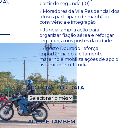
MA)
,
partir de segunda (10)
Moradores da Vila Residencial dos
Idosos participam de manhã de
convivência e integração
Jundiaí amplia ação para
organizar fiação aérea e reforçar
segurança nos postes da cidade
Agosto Dourado reforça
importância do aleitamento
materno e mobiliza ações de apoio
às famílias em Jundiaí
NOTÍCIAS POR DATA
Notícias
por
data
ACESSE TAMBÉM