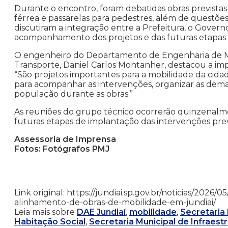
Durante o encontro, foram debatidas obras previstas 
férrea e passarelas para pedestres, além de questõ
discutiram a integração entre a Prefeitura, o Govern
acompanhamento dos projetos e das futuras etapas 
O engenheiro do Departamento de Engenharia de Mob
Transporte, Daniel Carlos Montanher, destacou a imp
“São projetos importantes para a mobilidade da cida
para acompanhar as intervenções, organizar as dem
população durante as obras.”
As reuniões do grupo técnico ocorrerão quinzenal
futuras etapas de implantação das intervenções prev
Assessoria de Imprensa
Fotos: Fotógrafos PMJ
Link original: https://jundiai.sp.gov.br/noticias/2026
alinhamento-de-obras-de-mobilidade-em-jundiai/
Leia mais sobre
DAE Jundiaí
,
mobilidade
,
Secretaria
Habitação Social
,
Secretaria Municipal de Infraest