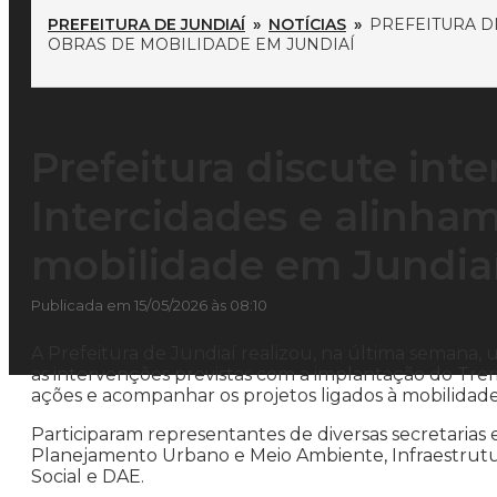
PREFEITURA DE JUNDIAÍ
»
NOTÍCIAS
»
PREFEITURA D
OBRAS DE MOBILIDADE EM JUNDIAÍ
Prefeitura discute in
Intercidades e alinha
mobilidade em Jundia
Publicada em 15/05/2026 às 08:10
A Prefeitura de Jundiaí realizou, na última semana, 
as intervenções previstas com a implantação do Trem 
ações e acompanhar os projetos ligados à mobilidade
Participaram representantes de diversas secretarias 
Planejamento Urbano e Meio Ambiente, Infraestrutu
Social e DAE.