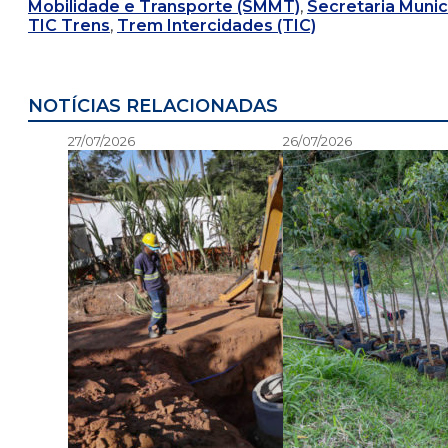
Mobilidade e Transporte (SMMT)
,
Secretaria Muni
TIC Trens
,
Trem Intercidades (TIC)
NOTÍCIAS RELACIONADAS
27/07/2026
26/07/2026