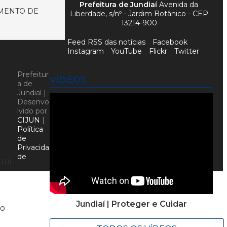
Prefeitura de Jundiaí
Avenida da
AMENTO DE
Liberdade, s/nº - Jardim Botânico - CEP
13214-900
Feed RSS das notícias
Facebook
Instagram
YouTube
Flickr
Twitter
Prefeitur
VÍDEOS
a de
Jundiaí |
Desenvo
lvido por
CIJUN
|
Política
de
Privacida
de
utir
Jundiaí | Proteger e Cuidar
ão