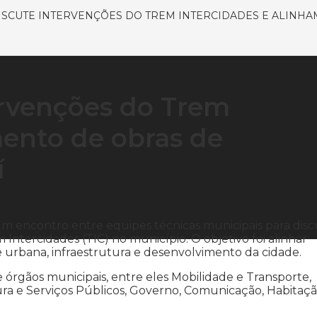
ISCUTE INTERVENÇÕES DO TREM INTERCIDADES E ALINH
tervenções do Trem
mento de obras de
í
um encontro entre equipes técnicas municipais para disc
Intercidades (TIC) no município. O objetivo foi alinhar
 urbana, infraestrutura e desenvolvimento da cidade.
e órgãos municipais, entre eles Mobilidade e Transporte,
ra e Serviços Públicos, Governo, Comunicação, Habitaç