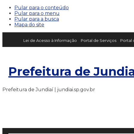
Pular para o conteúdo
Pular para o menu
Pular para a busca
Mapa do site
Lei de Acesso à Informação
Portal de Serviços
Portal
Prefeitura de Jundia
Prefeitura de Jundiaí | jundiai.sp.gov.br