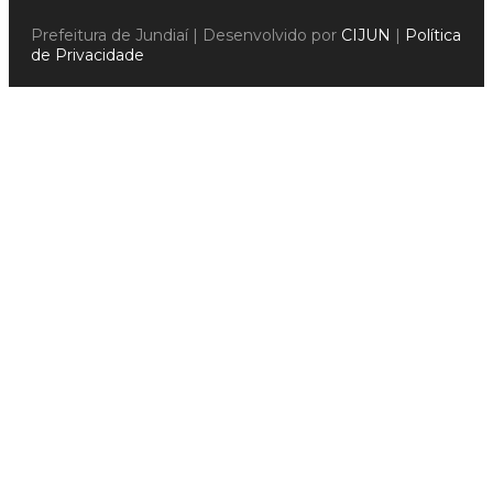
Prefeitura de Jundiaí | Desenvolvido por
CIJUN
|
Política
de Privacidade