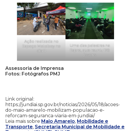
Ação realizada no
Uma das palestras na
Espaço Motoboy no
Espro, que reuniu 170
dia 11
jovens
Assessoria de Imprensa
Fotos: Fotógrafos PMJ
Link original:
https://jundiai.sp.gov.br/noticias/2026/05/18/acoes-
do-maio-amarelo-mobilizam-populacao-e-
reforcam-seguranca-viaria-em-jundiai/
Leia mais sobre
Maio Amarelo
,
Mobilidade e
Transporte
,
Secretaria Municipal de Mobilidade e