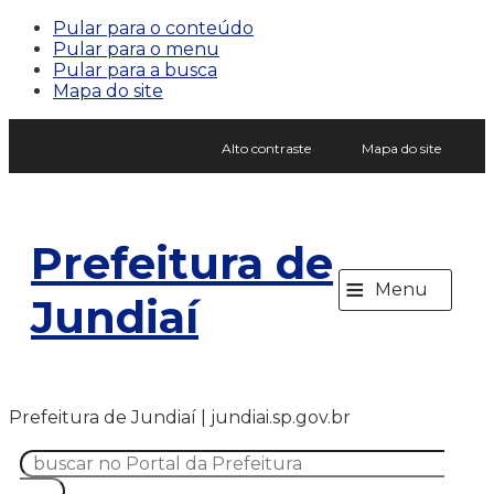
Pular para o conteúdo
Pular para o menu
Pular para a busca
Mapa do site
Alto contraste
Mapa do site
Prefeitura de
≡
Menu
Jundiaí
Prefeitura de Jundiaí | jundiai.sp.gov.br