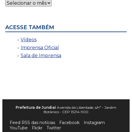
Notícias
por
data
ACESSE TAMBÉM
Vídeos
Imprensa Oficial
Sala de Imprensa
Prefeitura de Jundiaí
Avenida da Liberdade, s/nº - Jardim
Botânico - CEP 13214-900
Feed RSS das notícias
Facebook
Instagram
YouTube
Flickr
Twitter