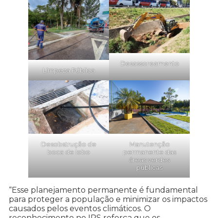
Desassoreamento
Limpeza Pública
Desobstrução de
Manutenção
boca de lobo
permanente das
áreas verdes
públicas
“Esse planejamento permanente é fundamental
para proteger a população e minimizar os impactos
causados pelos eventos climáticos. O
reconhecimento no IPS reforça que os