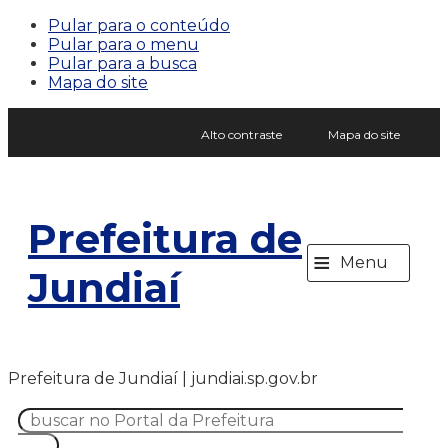
Pular para o conteúdo
Pular para o menu
Pular para a busca
Mapa do site
Alto contraste
Mapa do site
Prefeitura de
≡
Menu
Jundiaí
Prefeitura de Jundiaí | jundiai.sp.gov.br