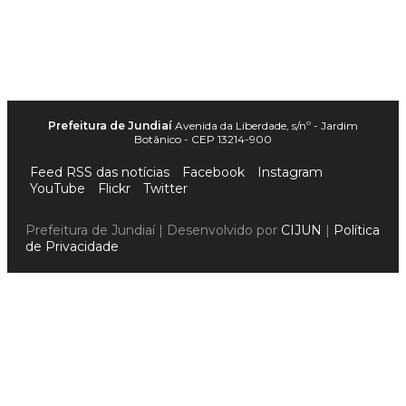
Prefeitura de Jundiaí
Avenida da Liberdade, s/nº - Jardim
Botânico - CEP 13214-900
Feed RSS das notícias
Facebook
Instagram
YouTube
Flickr
Twitter
Prefeitura de Jundiaí | Desenvolvido por
CIJUN
|
Política
de Privacidade