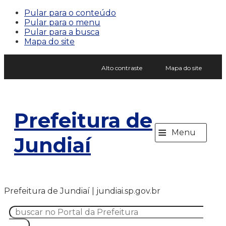
Pular para o conteúdo
Pular para o menu
Pular para a busca
Mapa do site
Alto contraste
Mapa do site
Prefeitura de
≡
Menu
Jundiaí
Prefeitura de Jundiaí | jundiai.sp.gov.br