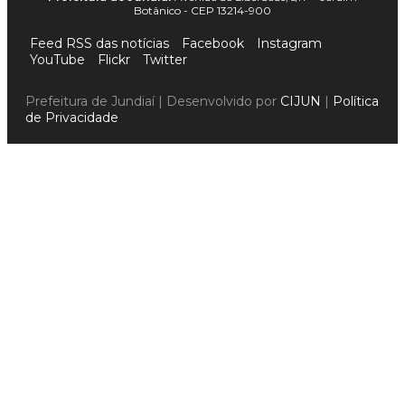
Botânico - CEP 13214-900
Feed RSS das notícias
Facebook
Instagram
YouTube
Flickr
Twitter
Prefeitura de Jundiaí | Desenvolvido por
CIJUN
|
Política
de Privacidade