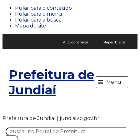
Pular para o conteúdo
Pular para o menu
Pular para a busca
Mapa do site
Alto contraste
Mapa do site
Prefeitura de
≡
Menu
Jundiaí
Prefeitura de Jundiaí | jundiai.sp.gov.br