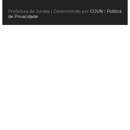
Prefeitura de Jundiaí | Desenvolvido por
CIJUN
|
Política
de Privacidade