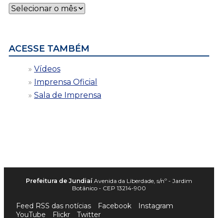
Notícias
por
data
ACESSE TAMBÉM
Vídeos
Imprensa Oficial
Sala de Imprensa
Prefeitura de Jundiaí
Avenida da Liberdade, s/nº - Jardim
Botânico - CEP 13214-900
Feed RSS das notícias
Facebook
Instagram
YouTube
Flickr
Twitter