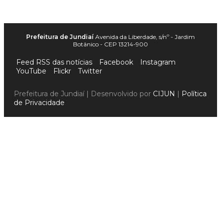
Prefeitura de Jundiaí
Avenida da Liberdade, s/nº - Jardim
Botânico - CEP 13214-900
Feed RSS das notícias
Facebook
Instagram
YouTube
Flickr
Twitter
Prefeitura de Jundiaí | Desenvolvido por
CIJUN
|
Política
de Privacidade