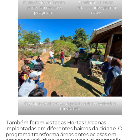
Feira do Bem fazem
Unidam e Hortas
parte da rota do
Urbanas integram a
programa
rede
O grupo conheceu as práticas desenvolvidas
na cidade
Também foram visitadas Hortas Urbanas
implantadas em diferentes bairros da cidade. O
programa transforma áreas antes ociosas em