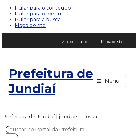
Pular para o conteúdo
Pular para o menu
Pular para a busca
Mapa do site
Alto contraste
Mapa do site
Prefeitura de
≡
Menu
Jundiaí
Prefeitura de Jundiaí | jundiai.sp.gov.br