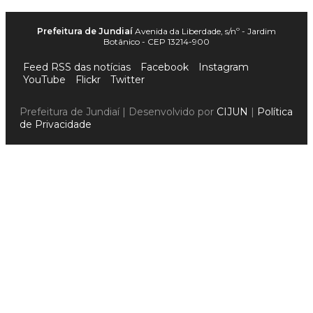
Prefeitura de Jundiaí
Avenida da Liberdade, s/nº - Jardim
Botânico - CEP 13214-900
Feed RSS das notícias
Facebook
Instagram
YouTube
Flickr
Twitter
Prefeitura de Jundiaí | Desenvolvido por
CIJUN
|
Política
de Privacidade