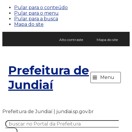
Pular para o conteúdo
Pular para o menu
Pular para a busca
Mapa do site
Alto contraste
Mapa do site
Prefeitura de
≡
Menu
Jundiaí
Prefeitura de Jundiaí | jundiai.sp.gov.br