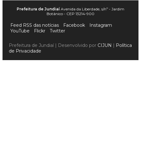
Prefeitura de Jundiaí
Avenida da Liberdade, s/nº - Jardim
Botânico - CEP 13214-900
Feed RSS das notícias
Facebook
Instagram
YouTube
Flickr
Twitter
Prefeitura de Jundiaí | Desenvolvido por
CIJUN
|
Política
de Privacidade