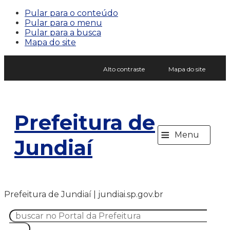
Pular para o conteúdo
Pular para o menu
Pular para a busca
Mapa do site
Alto contraste
Mapa do site
Prefeitura de
≡
Menu
Jundiaí
Prefeitura de Jundiaí | jundiai.sp.gov.br